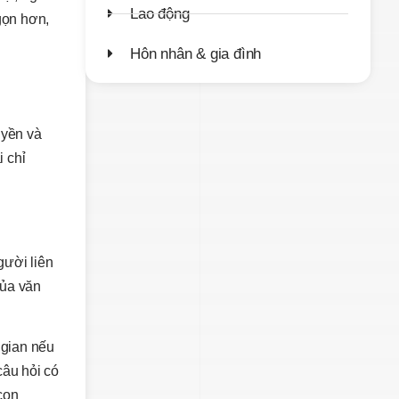
Lao động
gọn hơn,
Hôn nhân & gia đình
uyền và
i chỉ
gười liên
của văn
 gian nếu
câu hỏi có
con