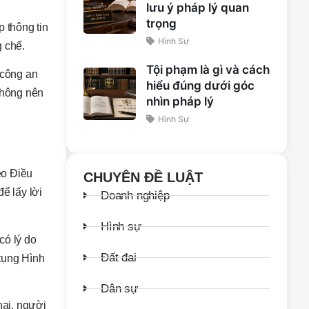
lưu ý pháp lý quan
trọng
 thông tin
Hình Sự
g chế.
Tội phạm là gì và cách
 công an
hiểu đúng dưới góc
 không nên
nhìn pháp lý
Hình Sự
eo Điều
CHUYÊN ĐỀ LUẬT
ể lấy lời
Doanh nghiệp
Hình sự
có lý do
Đất đai
 tụng Hình
Dân sự
hại, người