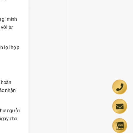
 gì mình
 với tư
ền lợi hợp
i hoàn
xác nhận
(như người
 ngay cho