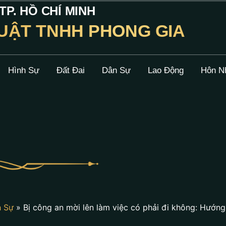
P. HỒ CHÍ MINH
UẬT TNHH PHONG GIA
Hình Sự
Đất Đai
Dân Sự
Lao Động
Hôn N
h Sự
»
Bị công an mời lên làm việc có phải đi không: Hướn