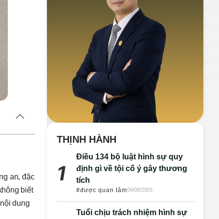
THỊNH HÀNH
Điều 134 bộ luật hình sự quy
định gì về tội cố ý gây thương
ng an, đặc
tích
không biết
#được quan tâm
06/08/2026
 nội dung
Tuổi chịu trách nhiệm hình sự