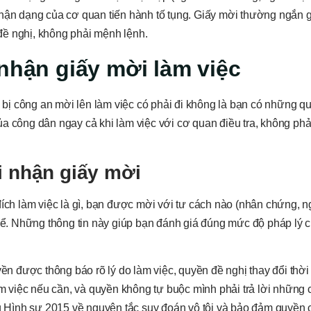
nhận dạng của cơ quan tiến hành tố tụng. Giấy mời thường ngắn 
đề nghị, không phải mệnh lệnh.
 nhận giấy mời làm việc
i bị công an mời lên làm việc có phải đi không là bạn có những q
a công dân ngay cả khi làm việc với cơ quan điều tra, không phả
i nhận giấy mời
đích làm việc là gì, bạn được mời với tư cách nào (nhân chứng, n
thể. Những thông tin này giúp bạn đánh giá đúng mức độ pháp lý 
 được thông báo rõ lý do làm việc, quyền đề nghị thay đổi thời
àm việc nếu cần, và quyền không tự buộc mình phải trả lời những 
ng Hình sự 2015 về nguyên tắc suy đoán vô tội và bảo đảm quyền 