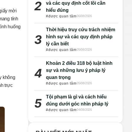
và các quy định cốt lõi cần
hiểu đúng
 giấy mời
#được quan tâm
06/08/2026
mang tính
tình huống
Thời hiệu truy cứu trách nhiệm
hình sự và các quy định pháp
lý cần biết
#được quan tâm
05/08/2026
Khoản 2 điều 318 bộ luật hình
sự và những lưu ý pháp lý
quan trọng
ây không
#được quan tâm
05/08/2026
nh trực
Tội phạm là gì và cách hiểu
đúng dưới góc nhìn pháp lý
#được quan tâm
04/08/2026