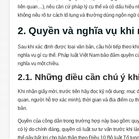
liên quan…), nêu căn cứ pháp lý cụ thể và có dấu hiệu 
không nêu rõ tư cách tố tụng và thường dùng ngôn ngữ 
2. Quyền và nghĩa vụ khi
Sau khi xác định được loại văn bản, câu hỏi tiếp theo kh
nghĩa vụ gì cụ thể. Pháp luật Việt Nam bảo đảm quyền củ
nghĩa vụ một chiều.
2.1. Những điều cần chú ý kh
Khi nhận giấy mời, trước tiên hãy đọc kỹ nội dung: mục 
quan, người hỗ trợ xác minh), thời gian và địa điểm cụ 
bản.
Quyền của công dân trong trường hợp này bao gồm: quyền
có lý do chính đáng, quyền có luật sư tư vấn trước khi l
thể gây bất lợi cho bản thân theo Điều 10 Bộ luật Tố tụ