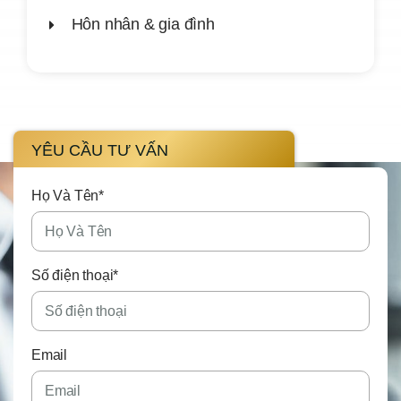
Hôn nhân & gia đình
YÊU CẦU TƯ VẤN
Họ Và Tên*
Số điện thoại*
Email