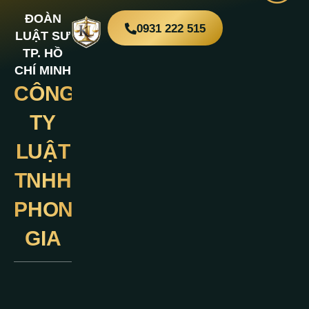
ĐOÀN
0931 222 515
LUẬT SƯ
TP. HỒ
CHÍ MINH
CÔNG
Liên
Hệ
TY
LUẬT
TNHH
PHONG
GIA