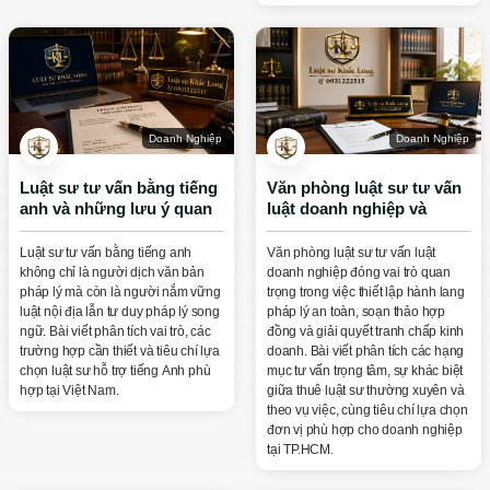
Doanh Nghiệp
Doanh Nghiệp
Luật sư tư vấn bằng tiếng
Văn phòng luật sư tư vấn
anh và những lưu ý quan
luật doanh nghiệp và
trọng khi lựa chọn
những lưu ý quan trọng
Luật sư tư vấn bằng tiếng anh
Văn phòng luật sư tư vấn luật
không chỉ là người dịch văn bản
doanh nghiệp đóng vai trò quan
pháp lý mà còn là người nắm vững
trọng trong việc thiết lập hành lang
luật nội địa lẫn tư duy pháp lý song
pháp lý an toàn, soạn thảo hợp
ngữ. Bài viết phân tích vai trò, các
đồng và giải quyết tranh chấp kinh
trường hợp cần thiết và tiêu chí lựa
doanh. Bài viết phân tích các hạng
chọn luật sư hỗ trợ tiếng Anh phù
mục tư vấn trọng tâm, sự khác biệt
hợp tại Việt Nam.
giữa thuê luật sư thường xuyên và
theo vụ việc, cùng tiêu chí lựa chọn
đơn vị phù hợp cho doanh nghiệp
tại TP.HCM.