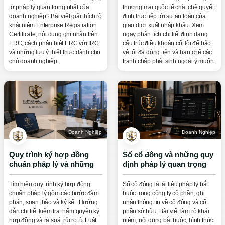
tờ pháp lý quan trọng nhất của
thương mại quốc tế chặt chẽ quyết
doanh nghiệp? Bài viết giải thích rõ
định trực tiếp tới sự an toàn của
khái niệm Enterprise Registration
giao dịch xuất nhập khẩu. Xem
Certificate, nội dung ghi nhận trên
ngay phân tích chi tiết định dạng
ERC, cách phân biệt ERC với IRC
cấu trúc điều khoản cốt lõi để bảo
và những lưu ý thiết thực dành cho
vệ tối đa dòng tiền và hạn chế các
chủ doanh nghiệp.
tranh chấp phát sinh ngoài ý muốn.
Doanh Nghiệp
Doanh Nghiệp
Quy trình ký hợp đồng
Sổ cổ đông và những quy
chuẩn pháp lý và những
định pháp lý quan trọng
lưu ý tránh rủi ro
cần biết
Tìm hiểu quy trình ký hợp đồng
Sổ cổ đông là tài liệu pháp lý bắt
chuẩn pháp lý gồm các bước đàm
buộc trong công ty cổ phần, ghi
phán, soạn thảo và ký kết. Hướng
nhận thông tin về cổ đông và cổ
dẫn chi tiết kiểm tra thẩm quyền ký
phần sở hữu. Bài viết làm rõ khái
hợp đồng và rà soát rủi ro từ Luật
niệm, nội dung bắt buộc, hình thức