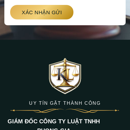
XÁC NHẬN GỬI
UY TÍN GẶT THÀNH CÔNG
GIÁM ĐỐC CÔNG TY LUẬT TNHH