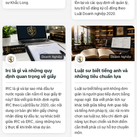
sư Khắc Long.
tồn tại và các quy định về quản lý,
lưu trữ sổ đăng ký cổ đông theo
Luật Doanh nghiệp 2020.
Doanh Nghiệp
Doanh Nghiệp
Irc là gì và những quy
Luật sư biết tiếng anh và
định quan trọng về giấy
những tiêu chuẩn lựa
chứng nhận đăng ký đầu
chọn thực chiến
tư
IRC là gì và tại sao nhà đầu tư
Luật sư biết tiếng anh không đơn
nước ngoài cần nắm rõ loại giấy tờ
giản là người giao tiếp được bằng
này? Bài viết giải thích định nghĩa
ngoại ngữ. Bài viết phân tích sự
IRC theo Luật Đầu tư 2020, các nội
khác biệt giữa tiếng Anh giao tiếp
dung cơ bản ghi trên giấy chứng
và tiếng Anh pháp lý, các rủi ro khi
nhận đăng ký đầu tư, sự khác biệt
chọn sai luật sư, tiêu chí đánh giá
giữa IRC và ERC, cùng những lưu
năng lực thực chiến và thời điểm
ý thực tế khi triển khai dự án.
cần thiết phải có sự hỗ trợ chuyên
môn.