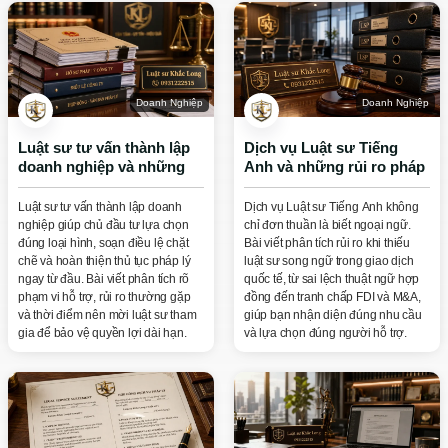
Doanh Nghiệp
Doanh Nghiệp
Luật sư tư vấn thành lập
Dịch vụ Luật sư Tiếng
doanh nghiệp và những
Anh và những rủi ro pháp
lưu ý quan trọng
lý cần lưu ý
Luật sư tư vấn thành lập doanh
Dịch vụ Luật sư Tiếng Anh không
nghiệp giúp chủ đầu tư lựa chọn
chỉ đơn thuần là biết ngoại ngữ.
đúng loại hình, soạn điều lệ chặt
Bài viết phân tích rủi ro khi thiếu
chẽ và hoàn thiện thủ tục pháp lý
luật sư song ngữ trong giao dịch
ngay từ đầu. Bài viết phân tích rõ
quốc tế, từ sai lệch thuật ngữ hợp
phạm vi hỗ trợ, rủi ro thường gặp
đồng đến tranh chấp FDI và M&A,
và thời điểm nên mời luật sư tham
giúp bạn nhận diện đúng nhu cầu
gia để bảo vệ quyền lợi dài hạn.
và lựa chọn đúng người hỗ trợ.