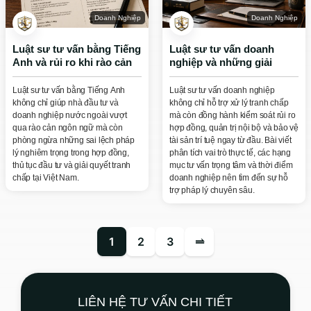
Doanh Nghiệp
Doanh Nghiệp
Luật sư tư vấn bằng Tiếng
Luật sư tư vấn doanh
Anh và rủi ro khi rào cản
nghiệp và những giải
ngôn ngữ gây ra
pháp pháp lý tối ưu
Luật sư tư vấn bằng Tiếng Anh
Luật sư tư vấn doanh nghiệp
không chỉ giúp nhà đầu tư và
không chỉ hỗ trợ xử lý tranh chấp
doanh nghiệp nước ngoài vượt
mà còn đồng hành kiểm soát rủi ro
qua rào cản ngôn ngữ mà còn
hợp đồng, quản trị nội bộ và bảo vệ
phòng ngừa những sai lệch pháp
tài sản trí tuệ ngay từ đầu. Bài viết
lý nghiêm trọng trong hợp đồng,
phân tích vai trò thực tế, các hạng
thủ tục đầu tư và giải quyết tranh
mục tư vấn trọng tâm và thời điểm
chấp tại Việt Nam.
doanh nghiệp nên tìm đến sự hỗ
trợ pháp lý chuyên sâu.
1
2
3
⥬
LIÊN HỆ TƯ VẤN CHI TIẾT