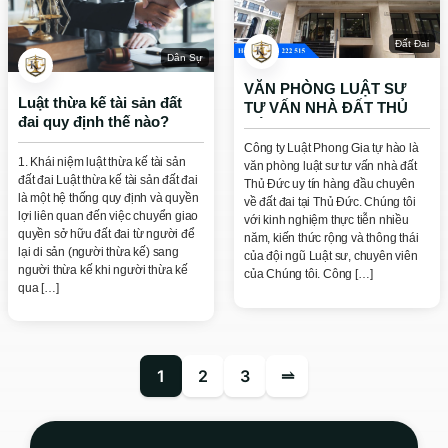
Đất Đai
Dân Sự
VĂN PHÒNG LUẬT SƯ
Luật thừa kế tài sản đất
TƯ VẤN NHÀ ĐẤT THỦ
đai quy định thế nào?
ĐỨC
Công ty Luật Phong Gia tự hào là
1. Khái niệm luật thừa kế tài sản
văn phòng luật sư tư vấn nhà đất
đất đai Luật thừa kế tài sản đất đai
Thủ Đức uy tín hàng đầu chuyên
là một hệ thống quy định và quyền
về đất đai tại Thủ Đức. Chúng tôi
lợi liên quan đến việc chuyển giao
với kinh nghiệm thực tiễn nhiều
quyền sở hữu đất đai từ người để
năm, kiến thức rộng và thông thái
lại di sản (người thừa kế) sang
của đội ngũ Luật sư, chuyên viên
người thừa kế khi người thừa kế
của Chúng tôi. Công […]
qua […]
1
2
3
⥬