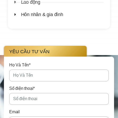
Lao động
Hôn nhân & gia đình
YÊU CẦU TƯ VẤN
Họ Và Tên*
Số điện thoại*
Email