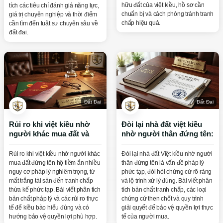
hữu đất của việt kiều, hồ sơ cần
tích các tiêu chí đánh giá năng lực,
chuẩn bị và cách phòng tránh tranh
giá trị chuyên nghiệp và thời điểm
chấp hiệu quả.
cần tìm đến luật sư chuyên sâu về
đất đai.
Đất Đai
Đất Đai
Rủi ro khi việt kiều nhờ
Đòi lại nhà đất việt kiều
người khác mua đất và
nhờ người thân đứng tên:
những lưu ý quan trọng
Hướng xử lý hiệu quả
Rủi ro khi việt kiều nhờ người khác
Đòi lại nhà đất Việt kiều nhờ người
mua đất đứng tên hộ tiềm ẩn nhiều
thân đứng tên là vấn đề pháp lý
nguy cơ pháp lý nghiêm trọng, từ
phức tạp, đòi hỏi chứng cứ rõ ràng
mất trắng tài sản đến tranh chấp
và lộ trình xử lý đúng. Bài viết phân
thừa kế phức tạp. Bài viết phân tích
tích bản chất tranh chấp, các loại
bản chất pháp lý và các rủi ro thực
chứng cứ then chốt và quy trình
tế để kiều bào hiểu đúng và có
giải quyết để bảo vệ quyền lợi thực
hướng bảo vệ quyền lợi phù hợp.
tế của người mua.