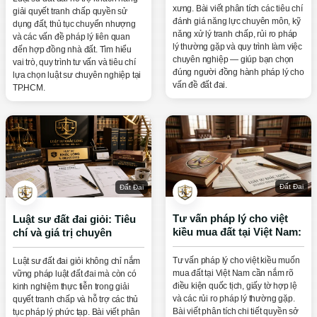
xưng. Bài viết phân tích các tiêu chí
giải quyết tranh chấp quyền sử
đánh giá năng lực chuyên môn, kỹ
dụng đất, thủ tục chuyển nhượng
năng xử lý tranh chấp, rủi ro pháp
và các vấn đề pháp lý liên quan
lý thường gặp và quy trình làm việc
đến hợp đồng nhà đất. Tìm hiểu
chuyên nghiệp — giúp bạn chọn
vai trò, quy trình tư vấn và tiêu chí
đúng người đồng hành pháp lý cho
lựa chọn luật sư chuyên nghiệp tại
vấn đề đất đai.
TP.HCM.
Đất Đai
Đất Đai
Tư vấn pháp lý cho việt
Luật sư đất đai giỏi: Tiêu
kiều mua đất tại Việt Nam:
chí và giá trị chuyên
Hướng dẫn chi tiết về
nghiệp
quyền và điều kiện
Tư vấn pháp lý cho việt kiều muốn
Luật sư đất đai giỏi không chỉ nắm
mua đất tại Việt Nam cần nắm rõ
vững pháp luật đất đai mà còn có
điều kiện quốc tịch, giấy tờ hợp lệ
kinh nghiệm thực tiễn trong giải
và các rủi ro pháp lý thường gặp.
quyết tranh chấp và hỗ trợ các thủ
Bài viết phân tích chi tiết quyền sở
tục pháp lý phức tạp. Bài viết phân