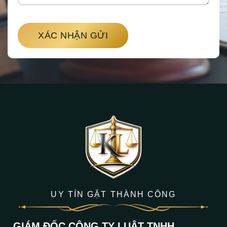
XÁC NHẬN GỬI
UY TÍN GẶT THÀNH CÔNG
GIÁM ĐỐC CÔNG TY LUẬT TNHH