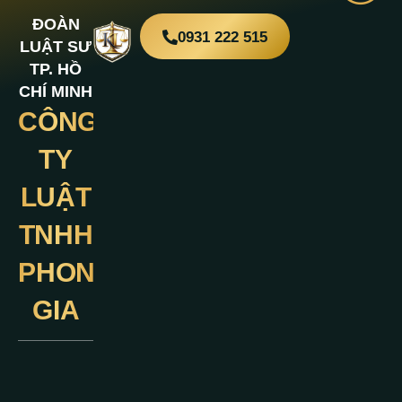
ĐOÀN
0931 222 515
LUẬT SƯ
TP. HỒ
CHÍ MINH
CÔNG
Liên
Hệ
TY
LUẬT
TNHH
PHONG
GIA