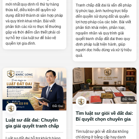
mới nhất quy định rõ thứ tự hàng
Tranh chấp đất đai là vấn đề pháp
thừa kế, điều kiện để quyền sử
lý phức tạp, ảnh hưởng trực tiếp
dụng đất trở thành di sản hợp pháp
đến quyền sử dụng đất và quyền
và quy trình khai nhận. Bài viết
lợi hợp pháp của các bên. Bài viết
phân tích các rủi ro thực tế thường
phân tích khái niệm, phân loại,
gặp và thời điểm cần thiết phải có
nguyên nhân và quy trình giải
sự hỗ trợ của luật sư để bảo vệ
quyết tranh chấp đất đai theo quy
quyền lợi gia đình.
định pháp luật hiện hành, giúp
người đọc hiểu đúng và xử lý hiệu
quả.
Đất Đai
Đất Đai
Tìm luật sư giỏi về đất đai:
Bí quyết chọn chuyên gia
Luật sư đất đai: Chuyên
pháp lý tin cậy
gia giải quyết tranh chấp
và hỗ trợ thủ tục pháp lý
Tìm luật sư giỏi về đất đai không
chỉ dừng ở bằng cấp hay danh
Luật sư đất đai hỗ trợ khách hàng