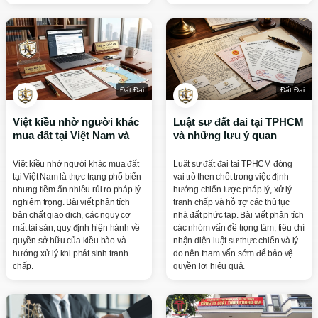
Đất Đai
Đất Đai
Việt kiều nhờ người khác
Luật sư đất đai tại TPHCM
mua đất tại Việt Nam và
và những lưu ý quan
những rủi ro cần biết
trọng để bảo vệ quyền lợi
Việt kiều nhờ người khác mua đất
Luật sư đất đai tại TPHCM đóng
tại Việt Nam là thực trạng phổ biến
vai trò then chốt trong việc định
nhưng tiềm ẩn nhiều rủi ro pháp lý
hướng chiến lược pháp lý, xử lý
nghiêm trọng. Bài viết phân tích
tranh chấp và hỗ trợ các thủ tục
bản chất giao dịch, các nguy cơ
nhà đất phức tạp. Bài viết phân tích
mất tài sản, quy định hiện hành về
các nhóm vấn đề trọng tâm, tiêu chí
quyền sở hữu của kiều bào và
nhận diện luật sư thực chiến và lý
hướng xử lý khi phát sinh tranh
do nên tham vấn sớm để bảo vệ
chấp.
quyền lợi hiệu quả.