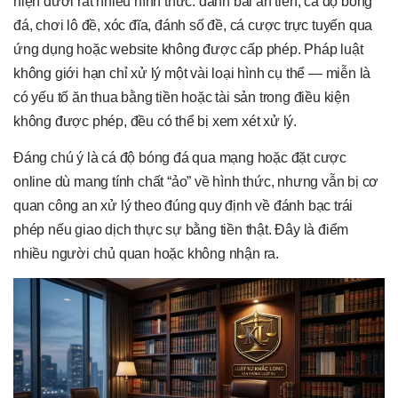
hiện dưới rất nhiều hình thức: đánh bài ăn tiền, cá độ bóng
đá, chơi lô đề, xóc đĩa, đánh số đề, cá cược trực tuyến qua
ứng dụng hoặc website không được cấp phép. Pháp luật
không giới hạn chỉ xử lý một vài loại hình cụ thể — miễn là
có yếu tố ăn thua bằng tiền hoặc tài sản trong điều kiện
không được phép, đều có thể bị xem xét xử lý.
Đáng chú ý là cá độ bóng đá qua mạng hoặc đặt cược
online dù mang tính chất “ảo” về hình thức, nhưng vẫn bị cơ
quan công an xử lý theo đúng quy định về đánh bạc trái
phép nếu giao dịch thực sự bằng tiền thật. Đây là điểm
nhiều người chủ quan hoặc không nhận ra.