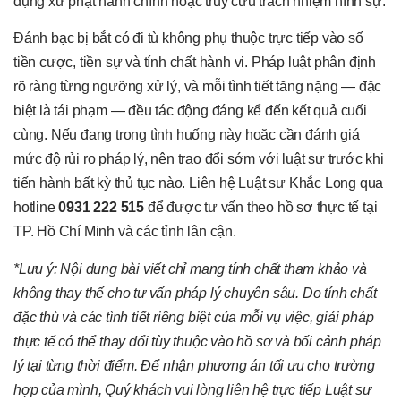
dụng xử phạt hành chính hoặc truy cứu trách nhiệm hình sự.
Đánh bạc bị bắt có đi tù không phụ thuộc trực tiếp vào số
tiền cược, tiền sự và tính chất hành vi. Pháp luật phân định
rõ ràng từng ngưỡng xử lý, và mỗi tình tiết tăng nặng — đặc
biệt là tái phạm — đều tác động đáng kể đến kết quả cuối
cùng. Nếu đang trong tình huống này hoặc cần đánh giá
mức độ rủi ro pháp lý, nên trao đổi sớm với luật sư trước khi
tiến hành bất kỳ thủ tục nào. Liên hệ Luật sư Khắc Long qua
hotline
0931 222 515
để được tư vấn theo hồ sơ thực tế tại
TP. Hồ Chí Minh và các tỉnh lân cận.
*Lưu ý: Nội dung bài viết chỉ mang tính chất tham khảo và
không thay thế cho tư vấn pháp lý chuyên sâu. Do tính chất
đặc thù và các tình tiết riêng biệt của mỗi vụ việc, giải pháp
thực tế có thể thay đổi tùy thuộc vào hồ sơ và bối cảnh pháp
lý tại từng thời điểm. Để nhận phương án tối ưu cho trường
hợp của mình, Quý khách vui lòng liên hệ trực tiếp Luật sư