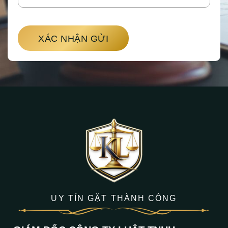
XÁC NHẬN GỬI
UY TÍN GẶT THÀNH CÔNG