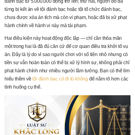
đánh bạc từ 5.000.000 đồng trở lên; thứ hai, người đó đã
từng bị kết án về tội đánh bạc hoặc tội tổ chức đánh bạc,
chưa được xóa án tích mà còn vi phạm, hoặc đã bị xử phạt
hành chính về hành vi này mà tái phạm.
Hai điều kiện này hoạt động độc lập — chỉ cần thỏa mãn
một trong hai là đã đủ căn cứ để cơ quan điều tra khởi tố vụ
án. Đây là lý do vì sao người chơi với số tiền nhỏ nhưng có
tiền sự vẫn hoàn toàn có thể bị xử lý hình sự, không phải chỉ
phạt hành chính như nhiều người lầm tưởng. Bạn có thể tìm
hiểu thêm về
tội đánh bạc có đi tù không
để nắm rõ hơn các
tình huống cụ thể.