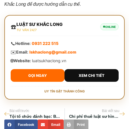
Khắc Long để được hướng dẫn cụ thể.
LUẬT SƯ KHẮC LONG
☎️
ONLINE
TƯ VẤN 24/7
📞
Hotline:
0931 222 515
✉️
Email:
lskhaclong@gmail.com
🌐
Website:
luatsukhaclong.vn
GỌI NGAY
XEM CHI TIẾT
UY TÍN GẶT THÀNH CÔNG
Bài viết trước
Bài viết sau
Tội tổ chức đánh bạc: Bản chất pháp lý và điều cần biết
Chi phí thuê luật sư hình sự: Những yếu tố quan trọng cần biết
Facebook
Email
Print