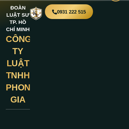
ĐOÀN
0931 222 515
LUẬT SƯ
TP. HỒ
CHÍ MINH
CÔNG
Liên
Hệ
TY
LUẬT
TNHH
PHONG
GIA