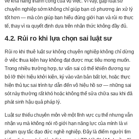
về khả năng thành công của vụ việc. Vì vậy, gặp luật sư
chuyên nghiệp sớm không chỉ giúp bạn có phương án xử lý
tốt hơn — mà còn giúp bạn hiểu đúng giới hạn và rủi ro thực
tế, thay vì ra quyết định dựa trên nhận thức không đầy đủ.
4.2. Rủi ro khi lựa chọn sai luật sư
Rủi ro khi thuê luật sư không chuyên nghiệp không chỉ dừng
ở việc thua kiện hay không đạt được mục tiêu mong muốn.
Trong nhiều trường hợp, tư vấn sai có thể khiến đương sự
bỏ lỡ thời hiệu khởi kiện, ký vào văn bản bất lợi, hoặc thực
hiện thủ tục sai trình tự dẫn đến vô hiệu hồ sơ — những sai
sót này thường rất khó hoặc không thể sửa chữa sau khi đã
phát sinh hậu quả pháp lý.
Luật sư thiếu chuyên môn về một lĩnh vực cụ thể nhưng vẫn
nhận vụ mà không nói rõ giới hạn năng lực của mình là vi
phạm quy tắc đạo đức nghề nghiệp. Đây là điểm người tìm