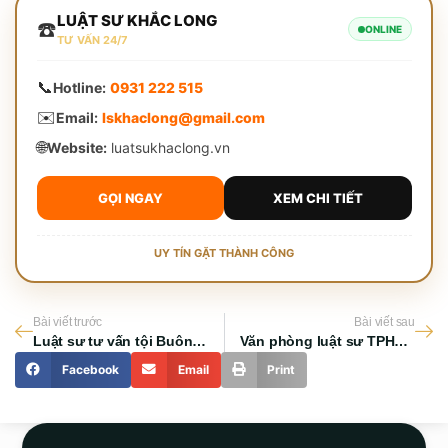
LUẬT SƯ KHẮC LONG
☎️
ONLINE
TƯ VẤN 24/7
📞
Hotline:
0931 222 515
✉️
Email:
lskhaclong@gmail.com
🌐
Website:
luatsukhaclong.vn
GỌI NGAY
XEM CHI TIẾT
UY TÍN GẶT THÀNH CÔNG
Bài viết trước
Bài viết sau
Luật sư tư vấn tội Buôn lậu: Bản chất pháp lý và giải pháp chuyên nghiệp
Văn phòng luật sư TPHCM: Hướng dẫn chọn luật sư chuyên nghiệp
Facebook
Email
Print