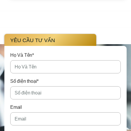
YÊU CẦU TƯ VẤN
Họ Và Tên*
Số điện thoại*
Email