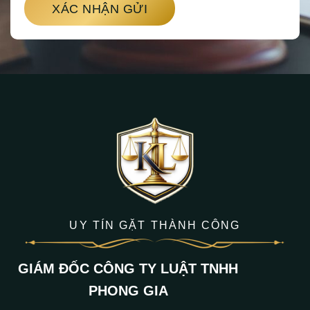
XÁC NHẬN GỬI
UY TÍN GẶT THÀNH CÔNG
GIÁM ĐỐC CÔNG TY LUẬT TNHH
PHONG GIA