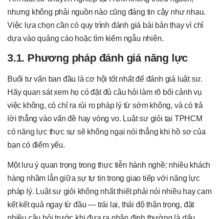
nhưng không phải nguồn nào cũng đáng tin cậy như nhau.
Việc lựa chọn cần có quy trình đánh giá bài bản thay vì chỉ
dựa vào quảng cáo hoặc tìm kiếm ngẫu nhiên.
3.1. Phương pháp đánh giá năng lực
Buổi tư vấn ban đầu là cơ hội tốt nhất để đánh giá luật sư.
Hãy quan sát xem họ có đặt đủ câu hỏi làm rõ bối cảnh vụ
việc không, có chỉ ra rủi ro pháp lý từ sớm không, và có trả
lời thẳng vào vấn đề hay vòng vo. Luật sư giỏi tại TPHCM
có năng lực thực sự sẽ không ngại nói thẳng khi hồ sơ của
bạn có điểm yếu.
Một lưu ý quan trọng trong thực tiễn hành nghề: nhiều khách
hàng nhầm lẫn giữa sự tự tin trong giao tiếp với năng lực
pháp lý. Luật sư giỏi không nhất thiết phải nói nhiều hay cam
kết kết quả ngay từ đầu — trái lại, thái độ thận trọng, đặt
nhiều câu hỏi trước khi đưa ra nhận định thường là dấu