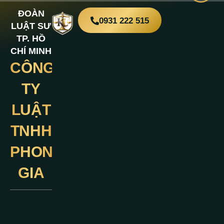
ĐOÀN
0931 222 515
LUẬT SƯ
TP. HỒ
CHÍ MINH
CÔNG
Liên
Hệ
TY
LUẬT
TNHH
PHONG
GIA