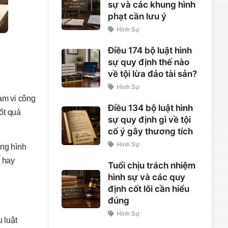
sự và các khung hình
phạt cần lưu ý
Hình Sự
Điều 174 bộ luật hình
sự quy định thế nào
về tội lừa đảo tài sản?
Hình Sự
ạm vi công
Điều 134 bộ luật hình
ốt quá
sự quy định gì về tội
cố ý gây thương tích
Hình Sự
ụng hình
ự hay
Tuổi chịu trách nhiệm
hình sự và các quy
định cốt lõi cần hiểu
đúng
Hình Sự
 luật