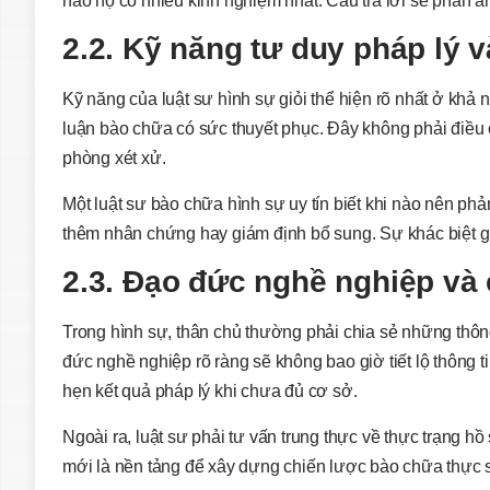
nào họ có nhiều kinh nghiệm nhất. Câu trả lời sẽ phản á
2.2. Kỹ năng tư duy pháp lý và
Kỹ năng của luật sư hình sự giỏi thể hiện rõ nhất ở khả
luận bào chữa có sức thuyết phục. Đây không phải điều c
phòng xét xử.
Một luật sư bào chữa hình sự uy tín biết khi nào nên phả
thêm nhân chứng hay giám định bổ sung. Sự khác biệt giữ
2.3. Đạo đức nghề nghiệp và 
Trong hình sự, thân chủ thường phải chia sẻ những thôn
đức nghề nghiệp rõ ràng sẽ không bao giờ tiết lộ thông t
hẹn kết quả pháp lý khi chưa đủ cơ sở.
Ngoài ra, luật sư phải tư vấn trung thực về thực trạng 
mới là nền tảng để xây dựng chiến lược bào chữa thực 