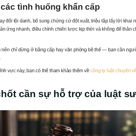
 các tình huống khẩn cấp
 đổi tội danh, bổ sung chứng cứ đột xuất, triệu tập lấy lời khai 
hản ứng nhanh, điều chỉnh chiến lược kịp thời và không để thân c
ông nên chỉ dừng ở bằng cấp hay văn phòng bề thế — bạn cần ngư
.
lĩnh vực này, bạn có thể tham khảo thêm về
công ty luật chuyên v
hốt cần sự hỗ trợ của luật s