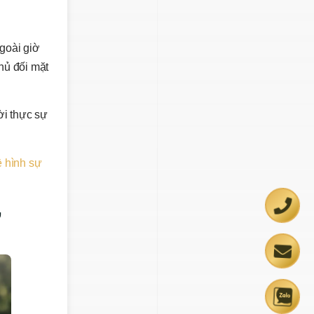
ngoài giờ
hủ đối mặt
ời thực sự
ề hình sự
ư