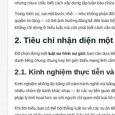
nhưng chưa chắc biết cách xây dựng lập luận bào chữa p
Trong hình sự, sai một bước nhỏ — như không phản đối k
quyền im lặng — có thể ảnh hưởng đáng kể đến toàn bộ hướ
không chỉ dừng ở hiểu luật, mà còn phải biết cách vận d
2. Tiêu chí nhận diện một 
Để chọn đúng một
luật sư hình sự giỏi
, bạn cần dựa tr
danh tiếng chung chung hay lời giới thiệu mang tính cảm 
2.1. Kinh nghiệm thực tiễn và
Kinh nghiệm không đo bằng số năm hành nghề mà bằng mứ
nhiều nhóm tội danh khác nhau — từ các vụ liên quan đế
pháp lý linh hoạt hơn so với người chỉ quen một loại hồ 
Khi tìm hiểu, bạn có thể hỏi thẳng luật sư về các vụ án t