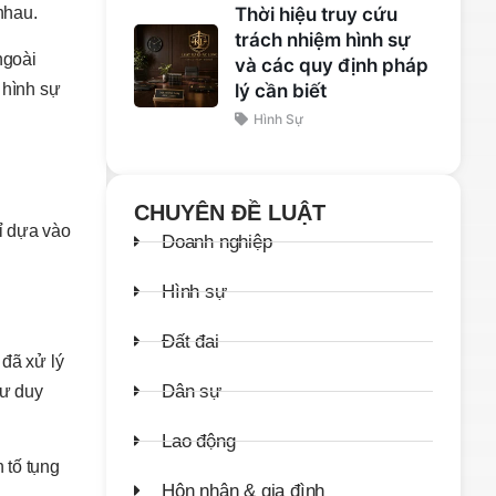
Thời hiệu truy cứu
nhau.
trách nhiệm hình sự
ngoài
và các quy định pháp
lý cần biết
 hình sự
Hình Sự
CHUYÊN ĐỀ LUẬT
hỉ dựa vào
Doanh nghiệp
Hình sự
Đất đai
đã xử lý
Dân sự
tư duy
Lao động
 tố tụng
Hôn nhân & gia đình