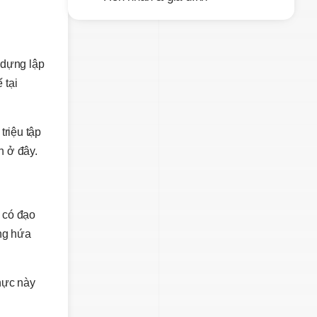
 dựng lập
 tại
triệu tập
h ở đây.
ư có đạo
ông hứa
thực này