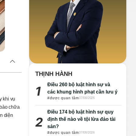
THỊNH HÀNH
Điều 260 bộ luật hình sự và
các khung hình phạt cần lưu ý
#được quan tâm
07/08/2026
y khi vụ
c bào chữa
Điều 174 bộ luật hình sự quy
ận diện
định thế nào về tội lừa đảo tài
sản?
#được quan tâm
07/08/2026