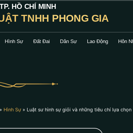
P. HỒ CHÍ MINH
UẬT TNHH PHONG GIA
Hình Sự
Đất Đai
Dân Sự
Lao Động
Hôn N
»
Hình Sự
»
Luật sư hình sự giỏi và những tiêu chí lựa chọn