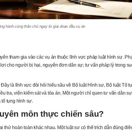
ồng hành cùng thân chủ ngay từ giai đoạn đầu vụ án
ên tham gia vào các vụ án thuộc lĩnh vực pháp luật hình sự. Ph
lợi cho người bị hại, nguyên đơn dân sự; tư vấn pháp lý trong su
ây là lĩnh vực đòi hỏi hiểu sâu về Bộ luật Hình sự, Bộ luật Tố t
ều tra, viện kiểm sát và tòa án. Một người chỉ quen tư vấn dân s
tố tụng hình sự.
chuyên môn thực chiến sâu?
ai thứ hoàn toàn khác nhau. Một luật sư có thể trích dẫn đúng điều