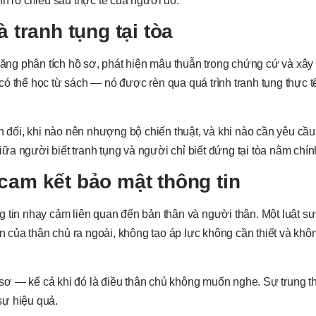
nh rõ chiều sâu thực tế của người đó.
 tranh tụng tại tòa
 năng phân tích hồ sơ, phát hiện mâu thuẫn trong chứng cứ và xây
ó thể học từ sách — nó được rèn qua quá trình tranh tụng thực tế
n đối, khi nào nên nhượng bộ chiến thuật, và khi nào cần yêu cầu 
a người biết tranh tụng và người chỉ biết đứng tại tòa nằm chín
cam kết bảo mật thông tin
g tin nhạy cảm liên quan đến bản thân và người thân. Một luật s
in của thân chủ ra ngoài, không tạo áp lực không cần thiết và kh
hồ sơ — kể cả khi đó là điều thân chủ không muốn nghe. Sự trung 
sự hiệu quả.