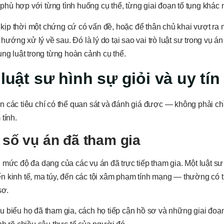
hù hợp với từng tình huống cụ thể, từng giai đoạn tố tụng khác 
ịp thời một chứng cứ có vấn đề, hoặc để thân chủ khai vượt ra 
ng xử lý về sau. Đó là lý do tại sao vai trò luật sư trong vụ án
ụng luật trong từng hoàn cảnh cụ thể.
luật sư hình sự giỏi và uy tín
ên các tiêu chí có thể quan sát và đánh giá được — không phải c
tính.
 số vụ án đã tham gia
c độ đa dạng của các vụ án đã trực tiếp tham gia. Một luật sư 
n kinh tế, ma túy, đến các tội xâm phạm tính mạng — thường có 
sơ.
iêu biểu họ đã tham gia, cách họ tiếp cận hồ sơ và những giai đoạn