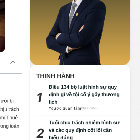
THỊNH HÀNH
Điều 134 bộ luật hình sự quy
định gì về tội cố ý gây thương
gười bị
tích
#được quan tâm
06/08/2026
hịu trách
 phí Thuê
Tuổi chịu trách nhiệm hình sự
rong toàn
và các quy định cốt lõi cần
hiểu đúng