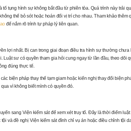
 tố tụng hình sự không bắt đầu từ phiên tòa. Quá trình này trải q
— không thể bỏ sót hoặc hoán đổi vị trí cho nhau. Tham khảo thêm q
cao
để nắm rõ trình tự pháp lý liên quan.
ền lợi nhất. Bị can trong giai đoạn điều tra hình sự thường chưa 
. Luật sư có quyền tham gia hỏi cung ngay từ lần đầu, theo dõi q
ông đúng thực tế.
g các biện pháp thay thế tạm giam hoặc kiến nghị thay đổi biện p
 qua vì không biết mình có quyền đó.
uyển sang Viện kiểm sát để xem xét truy tố. Đây là thời điểm luật
 tội và đề nghị Viện kiểm sát đình chỉ vụ án hoặc điều chỉnh tội 