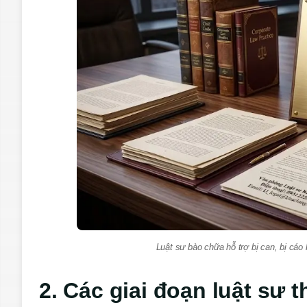
Luật sư bào chữa hỗ trợ bị can, bị cáo 
2. Các giai đoạn luật sư 