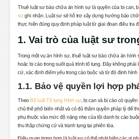
Thuê luật sư bào chữa án hình sự là quyền của bị can,
sự
ghi nhận. Luật sư sẽ hỗ trợ xây dựng hướng bào chữa
thực hiện đúng quy định pháp luật từ giai đoạn điều tra đế
1. Vai trò của luật sư tro
Trong một vụ án hình sự, thuê luật sư bào chữa án hình 
hoặc bị cáo trong suốt quá trình tố tụng. Đây không phải 
cứ, xác định điểm yếu trong cáo buộc và từ đó định hìn
1.1. Bảo vệ quyền lợi hợp ph
Theo
Bộ luật Tố tụng Hình sự
, bị can và bị cáo có quyề
chủ thể phổ biến nhất và có đủ thẩm quyền pháp lý để t
phụ thuộc vào mức độ nặng nhẹ của tội danh bị cáo buộc.
thu thập chứng cứ và tranh tụng tại phiên tòa.
Điều quan trọng hơn là luật sư có thể phát hiện các vi p