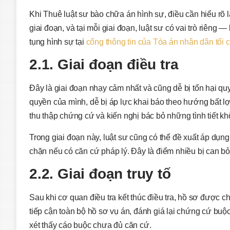
Khi Thuê luật sư bào chữa án hình sự, điều cần hiểu rõ là
giai đoạn, và tại mỗi giai đoạn, luật sư có vai trò riêng 
tụng hình sự tại
cổng thông tin của Tòa án nhân dân tối 
2.1. Giai đoạn điều tra
Đây là giai đoạn nhạy cảm nhất và cũng dễ bị tổn hại quy
quyền của mình, dễ bị áp lực khai báo theo hướng bất lợi
thu thập chứng cứ và kiến nghị bác bỏ những tình tiết kh
Trong giai đoạn này, luật sư cũng có thể đề xuất áp dụn
chặn nếu có căn cứ pháp lý. Đây là điểm nhiều bị can bỏ
2.2. Giai đoạn truy tố
Sau khi cơ quan điều tra kết thúc điều tra, hồ sơ được ch
tiếp cận toàn bộ hồ sơ vụ án, đánh giá lại chứng cứ buộc
xét thấy cáo buộc chưa đủ căn cứ.