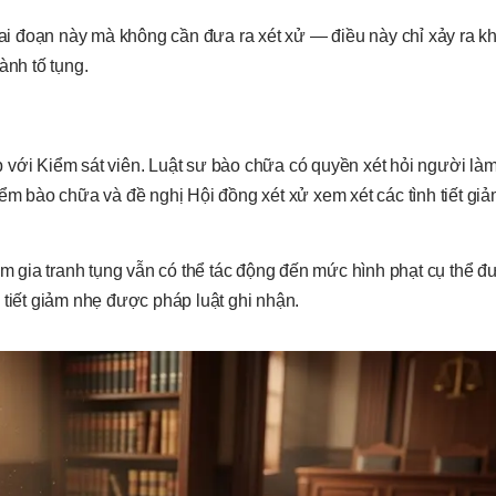
iai đoạn này mà không cần đưa ra xét xử — điều này chỉ xảy ra khi
ành tố tụng.
iếp với Kiểm sát viên. Luật sư bào chữa có quyền xét hỏi người là
iểm bào chữa và đề nghị Hội đồng xét xử xem xét các tình tiết gi
ham gia tranh tụng vẫn có thể tác động đến mức hình phạt cụ thể 
 tiết giảm nhẹ được pháp luật ghi nhận.