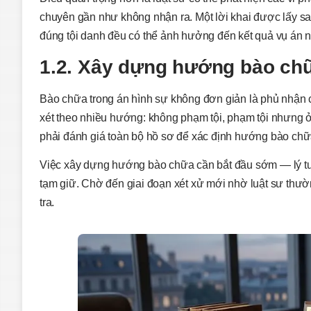
chuyên gần như không nhận ra. Một lời khai được lấy sai
đúng tội danh đều có thể ảnh hưởng đến kết quả vụ án nế
1.2. Xây dựng hướng bào ch
Bào chữa trong án hình sự không đơn giản là phủ nhận c
xét theo nhiều hướng: không phạm tội, phạm tội nhưng ở
phải đánh giá toàn bộ hồ sơ để xác định hướng bào chữa c
Việc xây dựng hướng bào chữa cần bắt đầu sớm — lý tưởn
tạm giữ. Chờ đến giai đoạn xét xử mới nhờ luật sư thườ
tra.