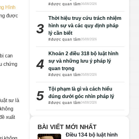
#được quan tâm
06/08/2026
ụng Hình
tụng được
Thời hiệu truy cứu trách nhiệm
hình sự và các quy định pháp
lý cần biết
#được quan tâm
05/08/2026
Khoản 2 điều 318 bộ luật hình
bị can
sự và những lưu ý pháp lý
iếu chứng
quan trọng
#được quan tâm
05/08/2026
Tội phạm là gì và cách hiểu
đúng dưới góc nhìn pháp lý
uật sư là
#được quan tâm
04/08/2026
 không
đề xuất
BÀI VIẾT MỚI NHẤT
Điều 134 bộ luật hình
ười không