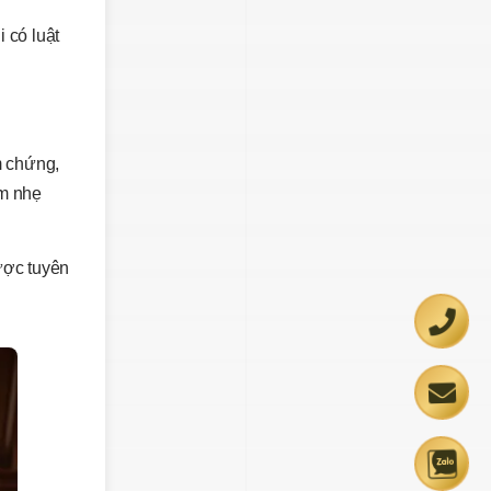
 có luật
m chứng,
ảm nhẹ
được tuyên