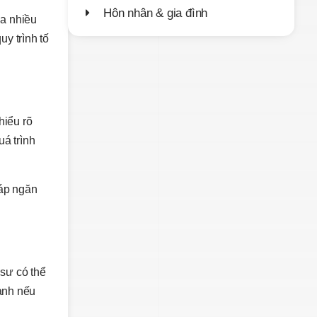
Hôn nhân & gia đình
ua nhiều
uy trình tố
hiểu rõ
uá trình
háp ngăn
 sư có thể
danh nếu