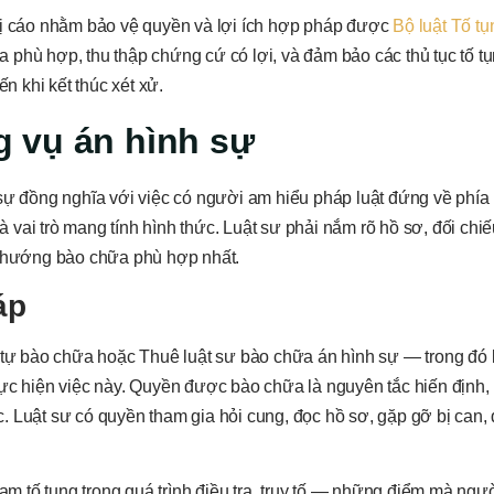
 bị cáo nhằm bảo vệ quyền và lợi ích hợp pháp được
Bộ luật Tố t
 phù hợp, thu thập chứng cứ có lợi, và đảm bảo các thủ tục tố 
n khi kết thúc xét xử.
ng vụ án hình sự
sự đồng nghĩa với việc có người am hiểu pháp luật đứng về phía 
là vai trò mang tính hình thức. Luật sư phải nắm rõ hồ sơ, đối ch
h hướng bào chữa phù hợp nhất.
áp
n tự bào chữa hoặc Thuê luật sư bào chữa án hình sự — trong đó l
hực hiện việc này. Quyền được bào chữa là nguyên tắc hiến định,
 Luật sư có quyền tham gia hỏi cung, đọc hồ sơ, gặp gỡ bị can, 
hạm tố tụng trong quá trình điều tra, truy tố — những điểm mà ng