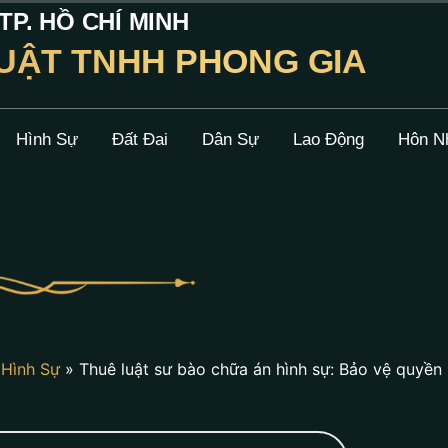
P. HỒ CHÍ MINH
UẬT TNHH PHONG GIA
Hình Sự
Đất Đai
Dân Sự
Lao Động
Hôn N
»
Hình Sự
»
Thuê luật sư bào chữa án hình sự: Bảo vệ quyền 