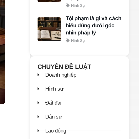
Hình Sự
Tội phạm là gì và cách
hiểu đúng dưới góc
nhìn pháp lý
Hình Sự
CHUYÊN ĐỀ LUẬT
Doanh nghiệp
Hình sự
Đất đai
Dân sự
Lao động