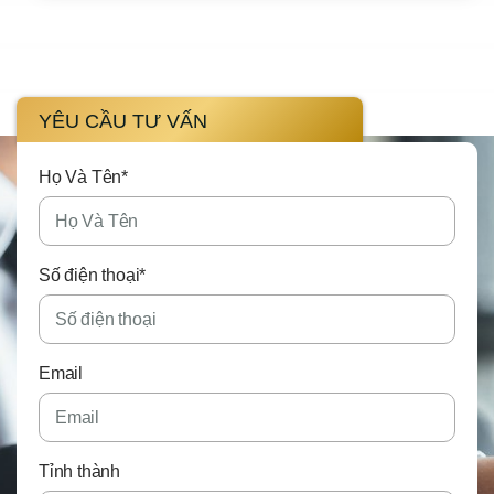
YÊU CẦU TƯ VẤN
Họ Và Tên*
Số điện thoại*
Email
Tỉnh thành