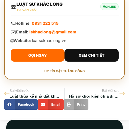
LUẬT SƯ KHẮC LONG
☎️
ONLINE
TƯ VẤN 24/7
📞
Hotline:
0931 222 515
✉️
Email:
lskhaclong@gmail.com
🌐
Website:
luatsukhaclong.vn
GỌI NGAY
XEM CHI TIẾT
UY TÍN GẶT THÀNH CÔNG
Bài viết trước
Bài viết sau
Luật thừa kế nhà đất không có di chúc
Hồ sơ khởi kiện chia di sản thừa kế
Facebook
Email
Print