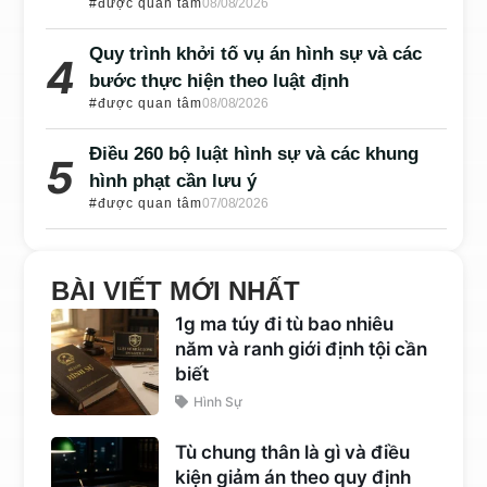
#được quan tâm
08/08/2026
Quy trình khởi tố vụ án hình sự và các
bước thực hiện theo luật định
#được quan tâm
08/08/2026
Điều 260 bộ luật hình sự và các khung
hình phạt cần lưu ý
#được quan tâm
07/08/2026
BÀI VIẾT MỚI NHẤT
1g ma túy đi tù bao nhiêu
năm và ranh giới định tội cần
biết
Hình Sự
Tù chung thân là gì và điều
kiện giảm án theo quy định