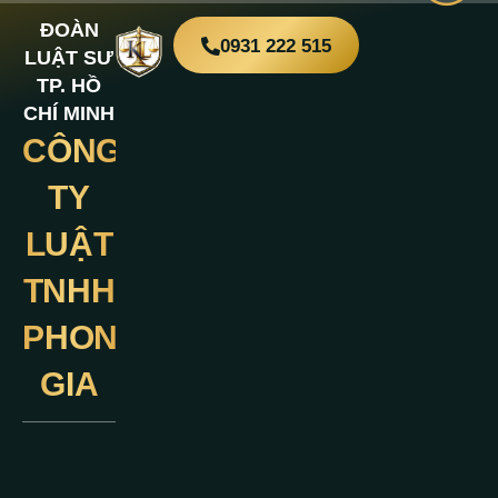
ĐOÀN
0931 222 515
LUẬT SƯ
TP. HỒ
CHÍ MINH
CÔNG
Liên
Hệ
TY
LUẬT
TNHH
PHONG
GIA