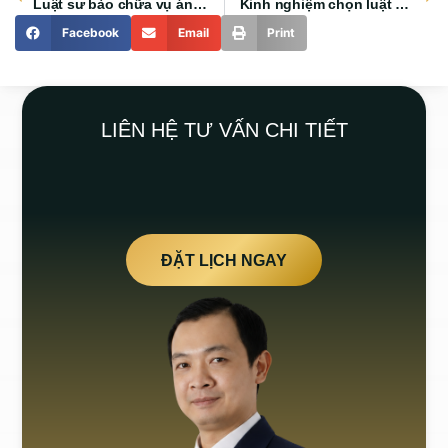
Luật sư bào chữa vụ án hình sự TP HCM và những lưu ý quan trọng
Kinh nghiệm chọn luật sư hình sự uy tín TP HCM và những lưu ý quan trọng
Facebook
Email
Print
LIÊN HỆ TƯ VẤN CHI TIẾT
ĐẶT LỊCH NGAY