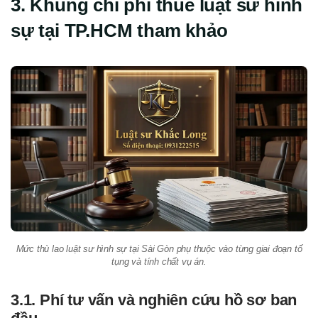
3. Khung chi phí thuê luật sư hình
sự tại TP.HCM tham khảo
Mức thù lao luật sư hình sự tại Sài Gòn phụ thuộc vào từng giai đoạn tố
tụng và tính chất vụ án.
3.1. Phí tư vấn và nghiên cứu hồ sơ ban