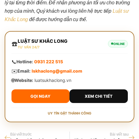
lý tại từng thời điểm. Để nhận phương án tối ưu cho trường
hợp của mình, Quý khách vui lòng liên hệ trực tiếp
Luật sư
Khắc Long
để được hướng dẫn cụ thể.
LUẬT SƯ KHẮC LONG
☎️
ONLINE
TƯ VẤN 24/7
📞
Hotline:
0931 222 515
✉️
Email:
lskhaclong@gmail.com
🌐
Website:
luatsukhaclong.vn
GỌI NGAY
XEM CHI TIẾT
UY TÍN GẶT THÀNH CÔNG
Bài viết trước
Bài viết sau