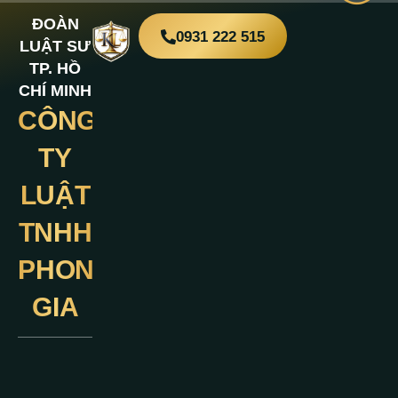
ĐOÀN
0931 222 515
LUẬT SƯ
TP. HỒ
CHÍ MINH
CÔNG
Liên
Hệ
TY
LUẬT
TNHH
PHONG
GIA