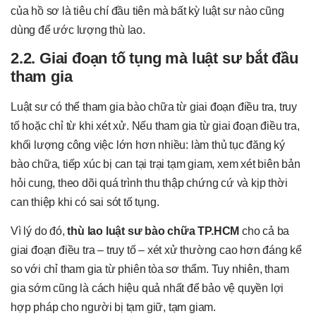
của hồ sơ là tiêu chí đầu tiên mà bất kỳ luật sư nào cũng
dùng để ước lượng thù lao.
2.2. Giai đoạn tố tụng mà luật sư bắt đầu
tham gia
Luật sư có thể tham gia bào chữa từ giai đoạn điều tra, truy
tố hoặc chỉ từ khi xét xử. Nếu tham gia từ giai đoạn điều tra,
khối lượng công việc lớn hơn nhiều: làm thủ tục đăng ký
bào chữa, tiếp xúc bị can tại trại tạm giam, xem xét biên bản
hỏi cung, theo dõi quá trình thu thập chứng cứ và kịp thời
can thiệp khi có sai sót tố tụng.
Vì lý do đó,
thù lao luật sư bào chữa TP.HCM
cho cả ba
giai đoạn điều tra – truy tố – xét xử thường cao hơn đáng kể
so với chỉ tham gia từ phiên tòa sơ thẩm. Tuy nhiên, tham
gia sớm cũng là cách hiệu quả nhất để bảo vệ quyền lợi
hợp pháp cho người bị tạm giữ, tạm giam.