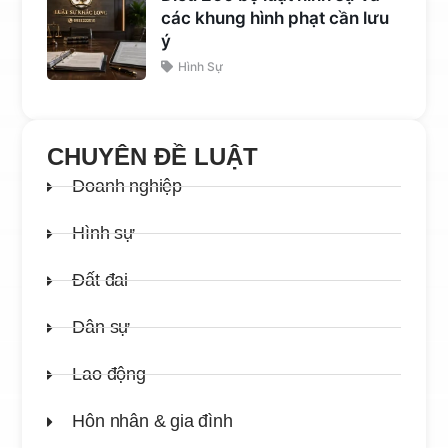
các khung hình phạt cần lưu
ý
Hình Sự
CHUYÊN ĐỀ LUẬT
Doanh nghiệp
Hình sự
Đất đai
Dân sự
Lao động
Hôn nhân & gia đình