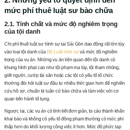
2. Những yếu tố quyết định đến
mức phí thuê luật sư bào chữa
2.1. Tính chất và mức độ nghiêm trọng
của tội danh
Chi phí thuê luật sư hình sự tại Sài Gòn dao động rất lớn tùy
vào loại tội danh của
Bộ Luật hình sự
và mức độ nghiêm
trọng của vụ án. Những vụ án liên quan đến tội danh có
khung hình phạt cao như tội phạm ma túy, tội tham nhũng,
giết người, cướp tài sản hoặc các tội có yếu tố tổ chức
thường đòi hỏi luật sư đầu tư nhiều thời gian hơn để nghiên
cứu hồ sơ, chuẩn bị luận cứ bào chữa và làm việc với cơ
quan tiến hành tố tụng.
Ngược lại, các vụ án có tình tiết đơn giản, bị cáo thành khẩn
khai báo và không có yếu tố đồng phạm thường có mức phí
thấp hơn do khối lượng công việc ít hơn. Mức độ phức tạp