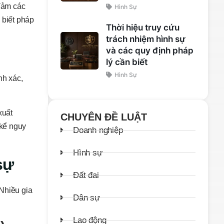
đảm các
Hình Sự
u biết pháp
Thời hiệu truy cứu
trách nhiệm hình sự
và các quy định pháp
lý cần biết
Hình Sự
nh xác,
xuất
CHUYÊN ĐỀ LUẬT
 kể nguy
Doanh nghiệp
Hình sự
sự
Đất đai
 Nhiều gia
Dân sự
Lao động