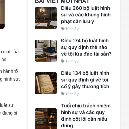
BÀI VIẾT MỚI NHẤT
Điều 260 bộ luật hình
sự và các khung hình
phạt cần lưu ý
Hình Sự
Điều 174 bộ luật hình
sự quy định thế nào
có mặt của
về tội lừa đảo tài sản?
 án.
Hình Sự
n hành tố
Điều 134 bộ luật hình
g hình sự.
sự quy định gì về tội
cố ý gây thương tích
Hình Sự
Tuổi chịu trách nhiệm
luật sư,
hình sự và các quy
h đang bị
định cốt lõi cần hiểu
đúng