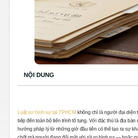
NỘI DUNG
Luật sư hình sự tại TPHCM
không chỉ là người đại diện t
tiếp đến toàn bộ tiến trình tố tụng. Với đặc thù là địa bà
hướng pháp lý từ những giờ đầu tiên có thể tạo ra sự khá
chốt mà người đang đối mặt với rủi ro hình sự — hoặc n