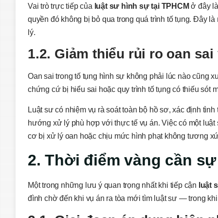
Vai trò trực tiếp của
luật sư hình sự tại TPHCM
ở đây l
quyền đó không bị bỏ qua trong quá trình tố tụng. Đây là n
lý.
1.2. Giảm thiểu rủi ro oan sai 
Oan sai trong tố tụng hình sự không phải lúc nào cũng xu
chứng cứ bị hiểu sai hoặc quy trình tố tụng có thiếu sót
Luật sư có nhiệm vụ rà soát toàn bộ hồ sơ, xác định tình
hướng xử lý phù hợp với thực tế vụ án. Việc có một luậ
cơ bị xử lý oan hoặc chịu mức hình phạt không tương x
2. Thời điểm vàng cần sự
Một trong những lưu ý quan trọng nhất khi tiếp cận
luật 
đình chờ đến khi vụ án ra tòa mới tìm luật sư — trong khi