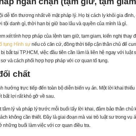
pháp ngăn chặn (tạm giữ, tạm giam
i dễ tổn thương nhất về mặt pháp lý. Họ bị cách ly khỏi gia đình,
tội danh gì, thời hạn bị giữ bao lâu và quyền của mình là gì.
em xét tính hợp pháp của lệnh tạm giữ, tạm giam, kiến nghị thay 
Tố tụng Hình sự
nếu có căn cứ, đồng thời tiếp cận thân chủ để cu
 bị bắt tại TP.HCM, việc đầu tiên cần làm là liên hệ ngay với luật 
sơ và cách phối hợp hợp pháp với cơ quan tố tụng.
đối chất
nh hưởng trực tiếp đến toàn bộ diễn biến vụ án. Một lời khai thiếu
t bất lợi rất khó gỡ về sau.
tâm lý và pháp lý trước mỗi buổi lấy lời khai, đảm bảo thân chủ
ch không cần thiết. Đây là giai đoạn mà vai trò luật sư trong vụ 
 ở những buổi làm việc với cơ quan điều tra.