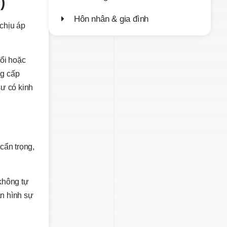
)
Hôn nhân & gia đình
 chịu áp
đổi hoặc
ng cấp
sư có kinh
 cẩn trọng,
 không tự
án hình sự