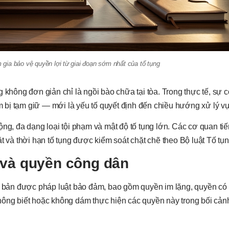
gia bảo vệ quyền lợi từ giai đoạn sớm nhất của tố tụng
 không đơn giản chỉ là ngồi bào chữa tại tòa. Trong thực tế, sự 
ểm bị tạm giữ — mới là yếu tố quyết định đến chiều hướng xử lý vụ
ộng, đa dạng loại tội phạm và mật độ tố tụng lớn. Các cơ quan tiế
t và thời hạn tố tụng được kiểm soát chặt chẽ theo Bộ luật Tố tụn
 và quyền công dân
cơ bản được pháp luật bảo đảm, bao gồm quyền im lặng, quyền có 
hông biết hoặc không dám thực hiện các quyền này trong bối cản