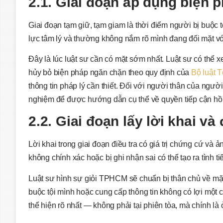
2.1. Giai đoạn áp dụng biện 
Giai đoạn tạm giữ, tạm giam là thời điểm người bị buộc tộ
lực tâm lý và thường không nắm rõ mình đang đối mặt với 
Đây là lúc luật sư cần có mặt sớm nhất. Luật sư có thể x
hủy bỏ biện pháp ngăn chặn theo quy định của
Bộ luật 
thông tin pháp lý cần thiết. Đối với người thân của người
nghiệm để được hướng dẫn cụ thể về quyền tiếp cận hồ 
2.2. Giai đoạn lấy lời khai và 
Lời khai trong giai đoạn điều tra có giá trị chứng cứ và ả
không chính xác hoặc bị ghi nhận sai có thể tạo ra tình tiế
Luật sư hình sự giỏi TPHCM sẽ chuẩn bị thân chủ về mặt 
buộc tội mình hoặc cung cấp thông tin không có lợi một cá
thể hiện rõ nhất — không phải tại phiên tòa, mà chính là