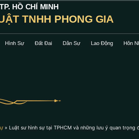
P. HỒ CHÍ MINH
UẬT TNHH PHONG GIA
Hình Sự
Đất Đai
Dân Sự
Lao Động
Hôn N
Sự
»
Luật sư hình sự tại TPHCM và những lưu ý quan trọng 