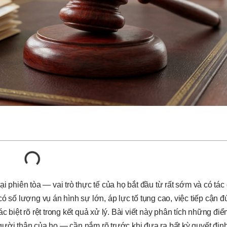
ại phiên tòa — vai trò thực tế của họ bắt đầu từ rất sớm và có tác
n có số lượng vụ án hình sự lớn, áp lực tố tụng cao, việc tiếp cận 
c biệt rõ rệt trong kết quả xử lý. Bài viết này phân tích những đ
gười thân của họ — cần nắm rõ trước khi đưa ra bất kỳ quyết địn