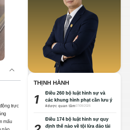
THỊNH HÀNH
Điều 260 bộ luật hình sự và
các khung hình phạt cần lưu ý
 động trực
#được quan tâm
07/08/2026
đúng
Điều 174 bộ luật hình sự quy
iểm mấu
định thế nào về tội lừa đảo tài
h nào.