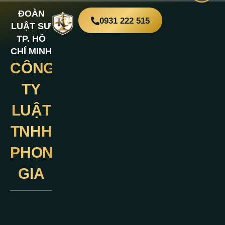
ĐOÀN
0931 222 515
LUẬT SƯ
TP. HỒ
CHÍ MINH
CÔNG
Liên
Hệ
TY
LUẬT
TNHH
PHONG
GIA