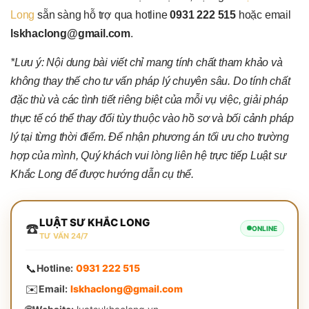
Long
sẵn sàng hỗ trợ qua hotline
0931 222 515
hoặc email
lskhaclong@gmail.com
.
*Lưu ý: Nội dung bài viết chỉ mang tính chất tham khảo và
không thay thế cho tư vấn pháp lý chuyên sâu. Do tính chất
đặc thù và các tình tiết riêng biệt của mỗi vụ việc, giải pháp
thực tế có thể thay đổi tùy thuộc vào hồ sơ và bối cảnh pháp
lý tại từng thời điểm. Để nhận phương án tối ưu cho trường
hợp của mình, Quý khách vui lòng liên hệ trực tiếp Luật sư
Khắc Long để được hướng dẫn cụ thể.
LUẬT SƯ KHẮC LONG
☎️
ONLINE
TƯ VẤN 24/7
📞
Hotline:
0931 222 515
✉️
Email:
lskhaclong@gmail.com