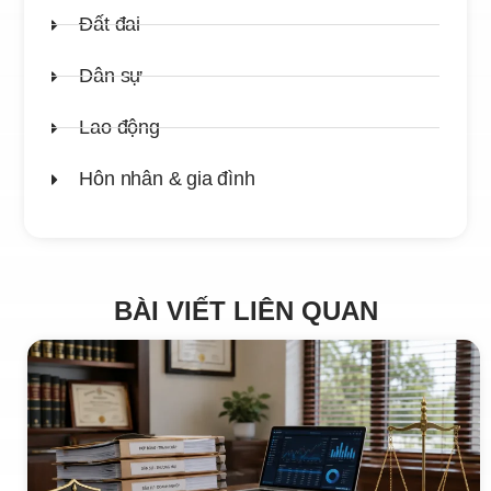
Đất đai
Dân sự
Lao động
Hôn nhân & gia đình
BÀI VIẾT LIÊN QUAN