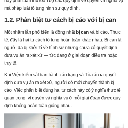
này phải tuân thủ toàn bộ các quy định về quyền và nghĩa vụ
mà pháp luật tố tụng hình sự quy định.
1.2. Phân biệt tư cách bị cáo với bị can
Một nhầm lẫn phổ biến là đồng nhất
bị can
và bị cáo. Thực
tế, đây là hai tư cách tố tụng hoàn toàn khác nhau. Bị can là
người đã bị khởi tố về hình sự nhưng chưa có quyết định
đưa vụ án ra xét xử — tức đang ở giai đoạn điều tra hoặc
truy tố.
Khi Viện kiểm sát ban hành cáo trạng và Tòa án ra quyết
định đưa vụ án ra xét xử, người đó mới chuyển thành bị
cáo. Việc phân biệt đúng hai tư cách này có ý nghĩa thực tế
quan trọng, vì quyền và nghĩa vụ ở mỗi giai đoạn được quy
định không hoàn toàn giống nhau.