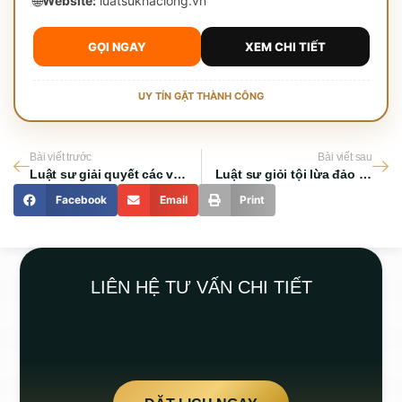
🌐
Website:
luatsukhaclong.vn
GỌI NGAY
XEM CHI TIẾT
UY TÍN GẶT THÀNH CÔNG
Bài viết trước
Bài viết sau
Luật sư giải quyết các vụ án ma túy TP HCM chuyên sâu và thực chiến
Luật sư giỏi tội lừa đảo chiếm đoạt tài sản và những lưu ý quan trọng
Facebook
Email
Print
LIÊN HỆ TƯ VẤN CHI TIẾT