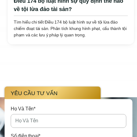
Điều 174 bộ luật hình sự quy định thế nào
về tội lừa đảo tài sản?
Tìm hiểu chi tiết Điều 174 bộ luật hình sự về tội lừa đảo
chiếm đoạt tài sản. Phân tích khung hình phạt, cấu thành tội
phạm và các lưu ý pháp lý quan trọng.
YÊU CẦU TƯ VẤN
Họ Và Tên*
Số điện thoại*