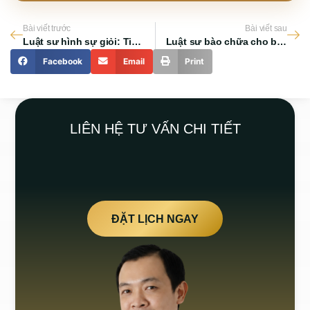
Bài viết trước
Bài viết sau
Luật sư hình sự giỏi: Tiêu chí và vai trò chuyên nghiệp cần biết
Luật sư bào chữa cho bị cáo: Vai trò và quyền lợi quan trọng cần biết
Facebook
Email
Print
LIÊN HỆ TƯ VẤN CHI TIẾT
ĐẶT LỊCH NGAY