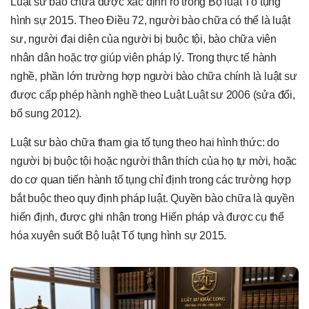
Luật sư bào chữa được xác định rõ trong Bộ luật Tố tụng
hình sự 2015. Theo Điều 72, người bào chữa có thể là luật
sư, người đại diện của người bị buộc tội, bào chữa viên
nhân dân hoặc trợ giúp viên pháp lý. Trong thực tế hành
nghề, phần lớn trường hợp người bào chữa chính là luật sư
được cấp phép hành nghề theo Luật Luật sư 2006 (sửa đổi,
bổ sung 2012).
Luật sư bào chữa tham gia tố tụng theo hai hình thức: do
người bị buộc tội hoặc người thân thích của họ tự mời, hoặc
do cơ quan tiến hành tố tụng chỉ định trong các trường hợp
bắt buộc theo quy định pháp luật. Quyền bào chữa là quyền
hiến định, được ghi nhận trong Hiến pháp và được cụ thể
hóa xuyên suốt Bộ luật Tố tụng hình sự 2015.