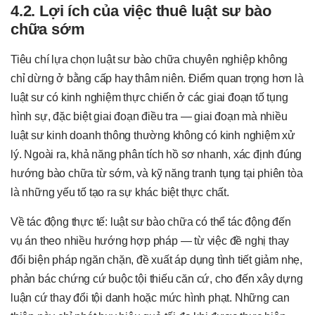
4.2. Lợi ích của việc thuê luật sư bào
chữa sớm
Tiêu chí lựa chọn luật sư bào chữa chuyên nghiệp không
chỉ dừng ở bằng cấp hay thâm niên. Điểm quan trọng hơn là
luật sư có kinh nghiệm thực chiến ở các giai đoạn tố tụng
hình sự, đặc biệt giai đoạn điều tra — giai đoạn mà nhiều
luật sư kinh doanh thông thường không có kinh nghiệm xử
lý. Ngoài ra, khả năng phân tích hồ sơ nhanh, xác định đúng
hướng bào chữa từ sớm, và kỹ năng tranh tụng tại phiên tòa
là những yếu tố tạo ra sự khác biệt thực chất.
Về tác động thực tế: luật sư bào chữa có thể tác động đến
vụ án theo nhiều hướng hợp pháp — từ việc đề nghị thay
đổi biện pháp ngăn chặn, đề xuất áp dụng tình tiết giảm nhẹ,
phản bác chứng cứ buộc tội thiếu căn cứ, cho đến xây dựng
luận cứ thay đổi tội danh hoặc mức hình phạt. Những can