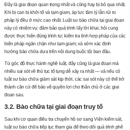
Đây là giai đoạn quan trọng nhất và cũng hay bị bỏ qua nhất.
Khi bị can bị khởi tố và tạm giam, áp lực tâm lý lẫn rủi ro
pháp lý đều ở mức cao nhất. Luật sư bào chữa tại giai đoạn
này có nhiệm vụ: đảm bảo quá trình lấy lời khai, hỏi cung
được thực hiện đúng trình tự; kiểm tra tính hợp pháp của các
biện pháp ngăn chặn như tạm giam; và sớm xác định
hướng bào chữa dựa trên nội dung buộc tội ban đầu.
Từ góc độ thực hành nghề luật, đây cũng là giai đoạn mà
nhiều sai sót về thủ tục tố tụng dễ xảy ra nhất — và nếu có
luật sư bào chữa giám sát kịp thời, các sai sót này có thể trở
thành căn cứ để bảo vệ quyền lợi cho thân chủ ở các giai
đoạn sau.
3.2. Bào chữa tại giai đoạn truy tố
Sau khi cơ quan điều tra chuyển hồ sơ sang Viện kiểm sát,
luật sư bào chữa tiếp tục tham gia để theo dõi quá trình phê