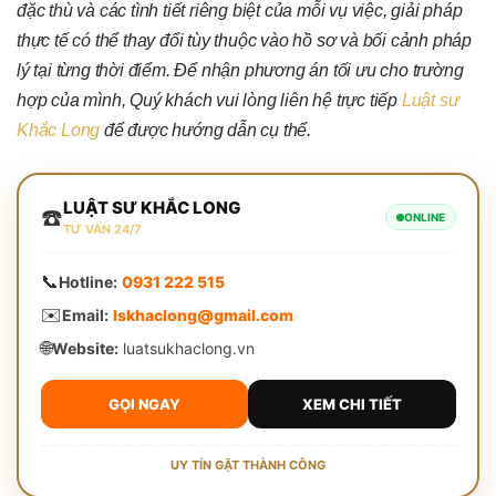
đặc thù và các tình tiết riêng biệt của mỗi vụ việc, giải pháp
thực tế có thể thay đổi tùy thuộc vào hồ sơ và bối cảnh pháp
lý tại từng thời điểm. Để nhận phương án tối ưu cho trường
hợp của mình, Quý khách vui lòng liên hệ trực tiếp
Luật sư
Khắc Long
để được hướng dẫn cụ thể.
LUẬT SƯ KHẮC LONG
☎️
ONLINE
TƯ VẤN 24/7
📞
Hotline:
0931 222 515
✉️
Email:
lskhaclong@gmail.com
🌐
Website:
luatsukhaclong.vn
GỌI NGAY
XEM CHI TIẾT
UY TÍN GẶT THÀNH CÔNG