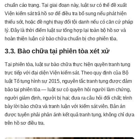
chuẩn cáo trạng. Tại giai đoạn này, luật sư có thể đề xuất
Viện kiểm sát trả hồ sơ để điều tra bổ sung nếu phát hiện
thiếu sót, hoặc đề nghị thay đổi tội danh nếu có căn cứ pháp
lý. Đây là thời điểm luật sư tổng hợp lại toàn bộ hồ sơ và
hoàn thiện luận cứ bào chữa chuẩn bị cho phiên tòa.
3.3. Bào chữa tại phiên tòa xét xử
Tại phiên tòa, luật sư bào chữa thực hiện quyền tranh tụng
trực tiếp với đại diện Viện kiểm sát. Theo quy định của Bộ
luật Tố tụng hình sự 2015, nguyên tắc tranh tụng được đảm
bảo tại phiên tòa — luật sư có quyền hỏi người làm chứng,
người giám định, người bị hại; đưa ra câu hỏi đối chất; trình
bày lời bào chữa và tranh luận với kiểm sát viên. Bản án
được tuyên phải phản ánh kết quả tranh tụng, không chỉ dựa
trên hồ sơ điều tra.