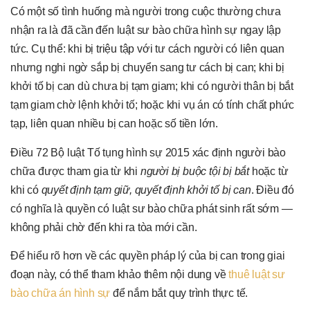
Có một số tình huống mà người trong cuộc thường chưa
nhận ra là đã cần đến luật sư bào chữa hình sự ngay lập
tức. Cụ thể: khi bị triệu tập với tư cách người có liên quan
nhưng nghi ngờ sắp bị chuyển sang tư cách bị can; khi bị
khởi tố bị can dù chưa bị tạm giam; khi có người thân bị bắt
tạm giam chờ lệnh khởi tố; hoặc khi vụ án có tính chất phức
tạp, liên quan nhiều bị can hoặc số tiền lớn.
Điều 72 Bộ luật Tố tụng hình sự 2015 xác định người bào
chữa được tham gia từ khi
người bị buộc tội bị bắt
hoặc từ
khi có
quyết định tạm giữ, quyết định khởi tố bị can
. Điều đó
có nghĩa là quyền có luật sư bào chữa phát sinh rất sớm —
không phải chờ đến khi ra tòa mới cần.
Để hiểu rõ hơn về các quyền pháp lý của bị can trong giai
đoạn này, có thể tham khảo thêm nội dung về
thuê luật sư
bào chữa án hình sự
để nắm bắt quy trình thực tế.