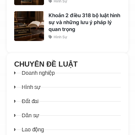
Hình Sự
Khoản 2 điều 318 bộ luật hình
sự và những lưu ý pháp lý
quan trọng
Hình Sự
CHUYÊN ĐỀ LUẬT
Doanh nghiệp
Hình sự
Đất đai
Dân sự
Lao động