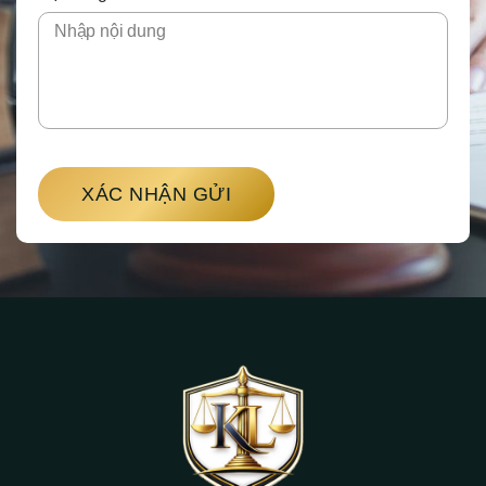
XÁC NHẬN GỬI