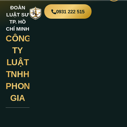
ĐOÀN
0931 222 515
LUẬT SƯ
TP. HỒ
CHÍ MINH
CÔNG
Liên
Hệ
TY
LUẬT
TNHH
PHONG
GIA