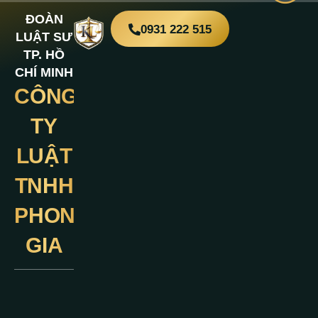
ĐOÀN
0931 222 515
LUẬT SƯ
TP. HỒ
CHÍ MINH
CÔNG
Liên
Hệ
TY
LUẬT
TNHH
PHONG
GIA