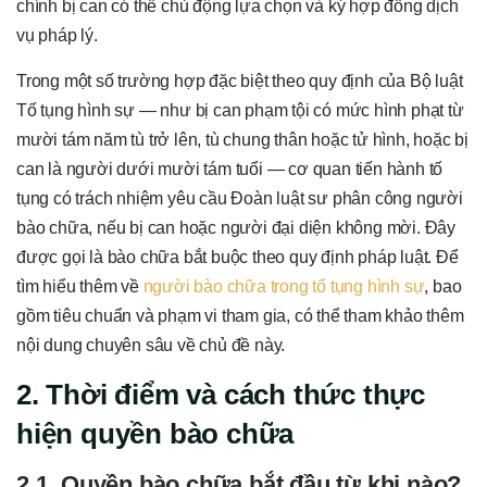
chính bị can có thể chủ động lựa chọn và ký hợp đồng dịch
vụ pháp lý.
Trong một số trường hợp đặc biệt theo quy định của Bộ luật
Tố tụng hình sự — như bị can phạm tội có mức hình phạt từ
mười tám năm tù trở lên, tù chung thân hoặc tử hình, hoặc bị
can là người dưới mười tám tuổi — cơ quan tiến hành tố
tụng có trách nhiệm yêu cầu Đoàn luật sư phân công người
bào chữa, nếu bị can hoặc người đại diện không mời. Đây
được gọi là bào chữa bắt buộc theo quy định pháp luật. Để
tìm hiểu thêm về
người bào chữa trong tố tụng hình sự
, bao
gồm tiêu chuẩn và phạm vi tham gia, có thể tham khảo thêm
nội dung chuyên sâu về chủ đề này.
2. Thời điểm và cách thức thực
hiện quyền bào chữa
2.1. Quyền bào chữa bắt đầu từ khi nào?