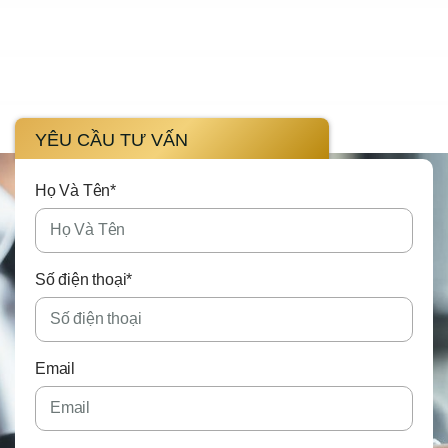
YÊU CẦU TƯ VẤN
Họ Và Tên*
Số điện thoại*
Email