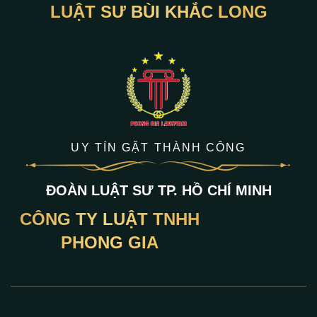
LUẬT SƯ BÙI KHẮC LONG
UY TÍN GẶT THÀNH CÔNG
ĐOÀN LUẬT SƯ TP. HỒ CHÍ MINH
CÔNG TY LUẬT TNHH
PHONG GIA