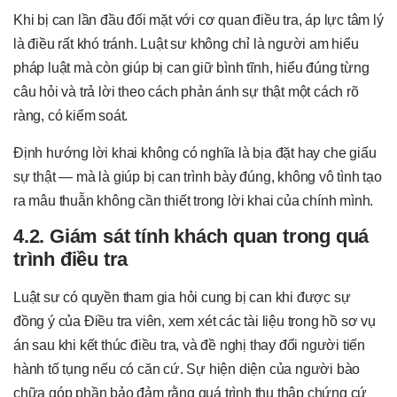
Khi bị can lần đầu đối mặt với cơ quan điều tra, áp lực tâm lý
là điều rất khó tránh. Luật sư không chỉ là người am hiểu
pháp luật mà còn giúp bị can giữ bình tĩnh, hiểu đúng từng
câu hỏi và trả lời theo cách phản ánh sự thật một cách rõ
ràng, có kiểm soát.
Định hướng lời khai không có nghĩa là bịa đặt hay che giấu
sự thật — mà là giúp bị can trình bày đúng, không vô tình tạo
ra mâu thuẫn không cần thiết trong lời khai của chính mình.
4.2. Giám sát tính khách quan trong quá
trình điều tra
Luật sư có quyền tham gia hỏi cung bị can khi được sự
đồng ý của Điều tra viên, xem xét các tài liệu trong hồ sơ vụ
án sau khi kết thúc điều tra, và đề nghị thay đổi người tiến
hành tố tụng nếu có căn cứ. Sự hiện diện của người bào
chữa góp phần bảo đảm rằng quá trình thu thập chứng cứ