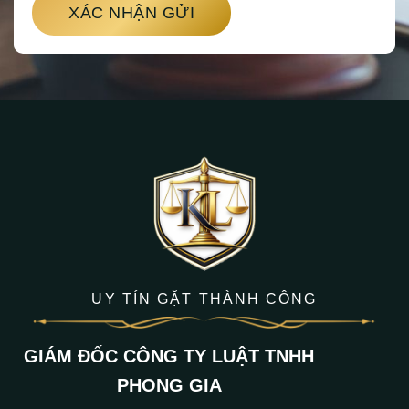
XÁC NHẬN GỬI
UY TÍN GẶT THÀNH CÔNG
GIÁM ĐỐC CÔNG TY LUẬT TNHH
PHONG GIA