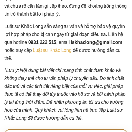
và chưa rõ cần làm gì tiếp theo, đừng để khoảng trống thông
tin trở thành bất lợi pháp lý.
Luật sư Khắc Long sẵn sàng tư vấn và hỗ trợ bảo vệ quyền
lợi hợp pháp cho bị can ngay từ giai đoạn điều tra. Liên hệ
qua hotline
0931 222 515
, email
lskhaclong@gmail.com
hoặc truy cập
Luật sư Khắc Long
để được hướng dẫn cụ
thể.
*Lưu ý: Nội dung bài viết chỉ mang tính chất tham khảo và
không thay thế cho tư vấn pháp lý chuyên sâu. Do tính chất
đặc thù và các tình tiết riêng biệt của mỗi vụ việc, giải pháp
thực tế có thể thay đổi tùy thuộc vào hồ sơ và bối cảnh pháp
lý tại từng thời điểm. Để nhận phương án tối ưu cho trường
hợp của mình, Quý khách vui lòng liên hệ trực tiếp Luật sư
Khắc Long để được hướng dẫn cụ thể.