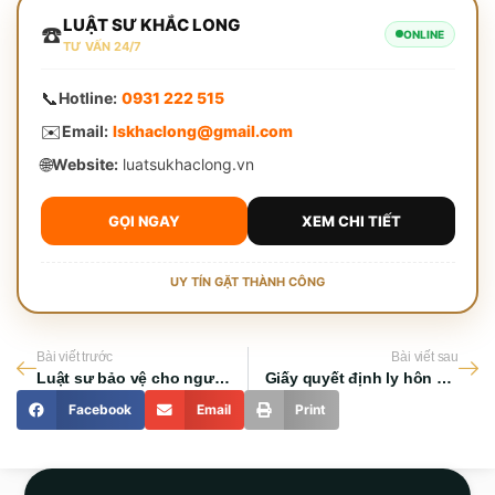
LUẬT SƯ KHẮC LONG
☎️
ONLINE
TƯ VẤN 24/7
📞
Hotline:
0931 222 515
✉️
Email:
lskhaclong@gmail.com
🌐
Website:
luatsukhaclong.vn
GỌI NGAY
XEM CHI TIẾT
UY TÍN GẶT THÀNH CÔNG
Bài viết trước
Bài viết sau
Luật sư bảo vệ cho người bị hại và những quyền lợi quan trọng
Giấy quyết định ly hôn của tòa án và những quy định cần biết
Facebook
Email
Print