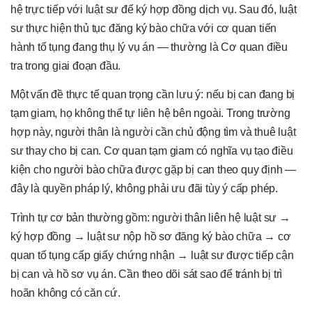
hệ trực tiếp với luật sư để ký hợp đồng dịch vụ. Sau đó, luật
sư thực hiện thủ tục đăng ký bào chữa với cơ quan tiến
hành tố tụng đang thụ lý vụ án — thường là Cơ quan điều
tra trong giai đoạn đầu.
Một vấn đề thực tế quan trọng cần lưu ý: nếu bị can đang bị
tạm giam, họ không thể tự liên hệ bên ngoài. Trong trường
hợp này, người thân là người cần chủ động tìm và thuê luật
sư thay cho bị can. Cơ quan tạm giam có nghĩa vụ tạo điều
kiện cho người bào chữa được gặp bị can theo quy định —
đây là quyền pháp lý, không phải ưu đãi tùy ý cấp phép.
Trình tự cơ bản thường gồm: người thân liên hệ luật sư →
ký hợp đồng → luật sư nộp hồ sơ đăng ký bào chữa → cơ
quan tố tụng cấp giấy chứng nhận → luật sư được tiếp cận
bị can và hồ sơ vụ án. Cần theo dõi sát sao để tránh bị trì
hoãn không có căn cứ.