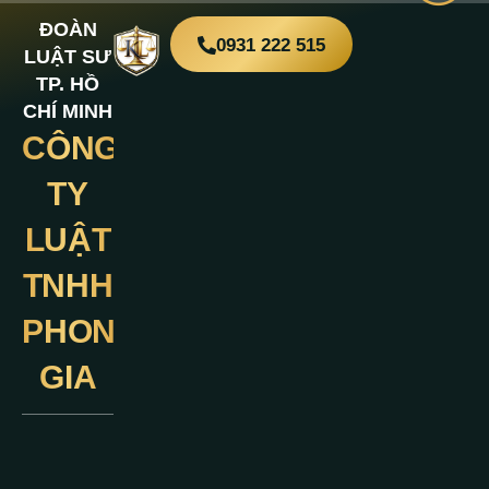
ĐOÀN
0931 222 515
LUẬT SƯ
TP. HỒ
CHÍ MINH
CÔNG
Liên
Hệ
TY
LUẬT
TNHH
PHONG
GIA