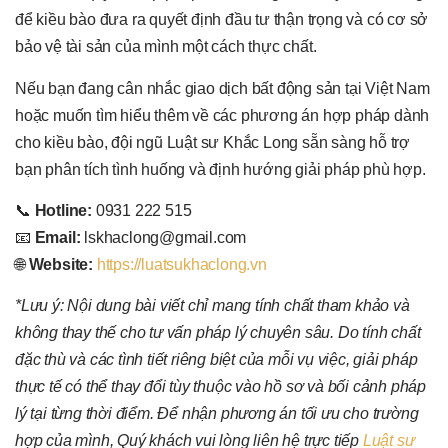
để kiều bào đưa ra quyết định đầu tư thận trọng và có cơ sở
bảo vệ tài sản của mình một cách thực chất.
Nếu bạn đang cân nhắc giao dịch bất động sản tại Việt Nam
hoặc muốn tìm hiểu thêm về các phương án hợp pháp dành
cho kiều bào, đội ngũ Luật sư Khắc Long sẵn sàng hỗ trợ
bạn phân tích tình huống và định hướng giải pháp phù hợp.
📞
Hotline:
0931 222 515
📧
Email:
lskhaclong@gmail.com
🌐
Website:
https://luatsukhaclong.vn
*Lưu ý: Nội dung bài viết chỉ mang tính chất tham khảo và
không thay thế cho tư vấn pháp lý chuyên sâu. Do tính chất
đặc thù và các tình tiết riêng biệt của mỗi vụ việc, giải pháp
thực tế có thể thay đổi tùy thuộc vào hồ sơ và bối cảnh pháp
lý tại từng thời điểm. Để nhận phương án tối ưu cho trường
hợp của mình, Quý khách vui lòng liên hệ trực tiếp
Luật sư