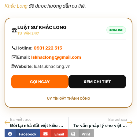
Khắc Long
để được hướng dẫn cụ thể.
LUẬT SƯ KHẮC LONG
☎️
ONLINE
TƯ VẤN 24/7
📞
Hotline:
0931 222 515
✉️
Email:
lskhaclong@gmail.com
🌐
Website:
luatsukhaclong.vn
GỌI NGAY
XEM CHI TIẾT
UY TÍN GẶT THÀNH CÔNG
Bài viết trước
Bài viết sau
Đòi lại nhà đất việt kiều nhờ người thân đứng tên: Hướng xử lý hiệu quả
Tư vấn pháp lý cho việt kiều mua đất tại Việt Nam: Hướng dẫn chi tiết về quyền và điều kiện
Facebook
Email
Print