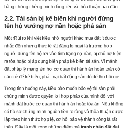
bằng chứng chứng minh dòng tiền và thỏa thuận ban đầu.
2.2. Tài sản bị kê biên khi người đứng
tên hộ vướng nợ nần hoặc phá sản
Một rRủi ro khi việt kiều nhờ người khác mua đất ít được
nhắc đến nhưng thực tế rất đáng lo ngại là trường hợp
người đứng tên hộ rơi vào tình trạng nợ nần, bị chủ nợ kiện
ra tòa hoặc bị áp dụng biện pháp kê biên tài sản. Vì mảnh
đất pháp lý mang tên họ, cơ quan thi hành án hoàn toàn có
căn cứ để kê biên, phát mại bất động sản đó để thu hồi nợ.
Trong tình huống này, kiều bào muốn bảo vệ tài sản phải
chứng minh được quyền lợi hợp pháp của mình đối với
mảnh đất trước cơ quan thi hành án hoặc tòa án. Nếu không
có hồ sơ chứng minh nguồn tiền rõ ràng và thỏa thuận được
lập theo hình thức hợp lệ, cơ hội bảo vệ thành công là rất
thấp. Đây là một trong những điểm mà
tranh chấp đất đai