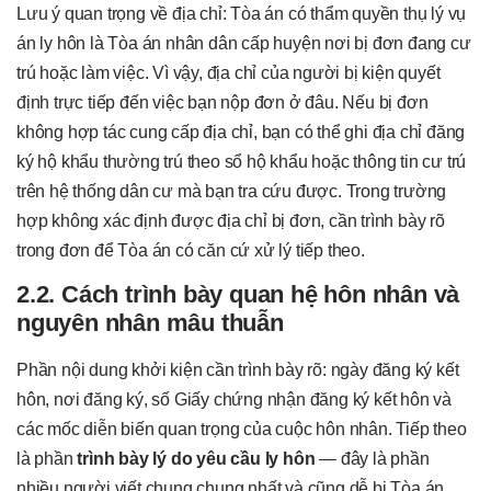
Lưu ý quan trọng về địa chỉ: Tòa án có thẩm quyền thụ lý vụ
án ly hôn là Tòa án nhân dân cấp huyện nơi bị đơn đang cư
trú hoặc làm việc. Vì vậy, địa chỉ của người bị kiện quyết
định trực tiếp đến việc bạn nộp đơn ở đâu. Nếu bị đơn
không hợp tác cung cấp địa chỉ, bạn có thể ghi địa chỉ đăng
ký hộ khẩu thường trú theo sổ hộ khẩu hoặc thông tin cư trú
trên hệ thống dân cư mà bạn tra cứu được. Trong trường
hợp không xác định được địa chỉ bị đơn, cần trình bày rõ
trong đơn để Tòa án có căn cứ xử lý tiếp theo.
2.2. Cách trình bày quan hệ hôn nhân và
nguyên nhân mâu thuẫn
Phần nội dung khởi kiện cần trình bày rõ: ngày đăng ký kết
hôn, nơi đăng ký, số Giấy chứng nhận đăng ký kết hôn và
các mốc diễn biến quan trọng của cuộc hôn nhân. Tiếp theo
là phần
trình bày lý do yêu cầu ly hôn
— đây là phần
nhiều người viết chung chung nhất và cũng dễ bị Tòa án