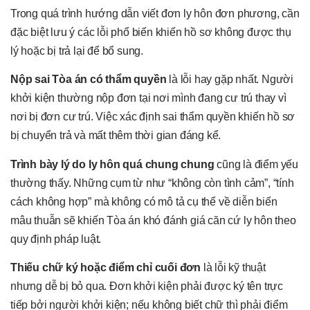
Trong quá trình hướng dẫn viết đơn ly hôn đơn phương, cần
đặc biệt lưu ý các lỗi phổ biến khiến hồ sơ không được thụ
lý hoặc bị trả lại để bổ sung.
Nộp sai Tòa án có thẩm quyền
là lỗi hay gặp nhất. Người
khởi kiện thường nộp đơn tại nơi mình đang cư trú thay vì
nơi bị đơn cư trú. Việc xác định sai thẩm quyền khiến hồ sơ
bị chuyển trả và mất thêm thời gian đáng kể.
Trình bày lý do ly hôn quá chung chung
cũng là điểm yếu
thường thấy. Những cụm từ như “không còn tình cảm”, “tính
cách không hợp” mà không có mô tả cụ thể về diễn biến
mâu thuẫn sẽ khiến Tòa án khó đánh giá căn cứ ly hôn theo
quy định pháp luật.
Thiếu chữ ký hoặc điểm chỉ cuối đơn
là lỗi kỹ thuật
nhưng dễ bị bỏ qua. Đơn khởi kiện phải được ký tên trực
tiếp bởi người khởi kiện; nếu không biết chữ thì phải điểm