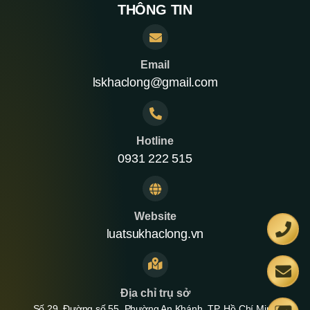
THÔNG TIN
Email
lskhaclong@gmail.com
Hotline
0931 222 515
Website
luatsukhaclong.vn
Địa chỉ trụ sở
Số 29, Đường số 55, Phường An Khánh, TP. Hồ Chí Minh