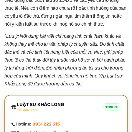
theo đúng cấu trúc mẫu số 23-DS và các yêu cầu tố tụng
thực tế. Nếu còn điểm nào chưa rõ hoặc tình huống của bạn
có yếu tố đặc thù, đừng ngần ngại tìm thêm thông tin hoặc
hỏi ý kiến luật sư trước khi nộp hồ sơ chính thức.
*Lưu ý: Nội dung bài viết chỉ mang tính chất tham khảo và
không thay thế cho tư vấn pháp lý chuyên sâu. Do tính chất
đặc thù và các tình tiết riêng biệt của mỗi vụ việc, giải pháp
thực tế có thể thay đổi tùy thuộc vào hồ sơ và bối cảnh pháp
lý tại từng thời điểm. Để nhận phương án tối ưu cho trường
hợp của mình, Quý khách vui lòng liên hệ trực tiếp Luật sư
Khắc Long để được hướng dẫn cụ thể.
LUẬT SƯ KHẮC LONG
☎️
ONLINE
TƯ VẤN 24/7
📞
Hotline:
0931 222 515