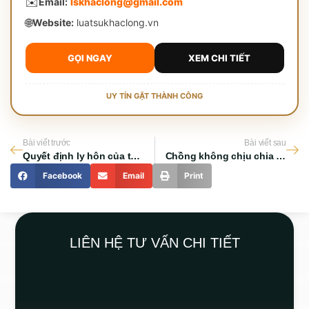
✉️
Email:
lskhaclong@gmail.com
🌐
Website:
luatsukhaclong.vn
GỌI NGAY
XEM CHI TIẾT
UY TÍN GẶT THÀNH CÔNG
Bài viết trước
Bài viết sau
Quyết định ly hôn của tòa án và những quy định quan trọng cần biết
Chồng không chịu chia tài sản và rủi ro mất trắng quyền lợi
Facebook
Email
Print
LIÊN HỆ TƯ VẤN CHI TIẾT