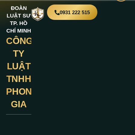
ĐOÀN
0931 222 515
LUẬT SƯ
TP. HỒ
CHÍ MINH
CÔNG
Liên
Hệ
TY
LUẬT
TNHH
PHONG
GIA