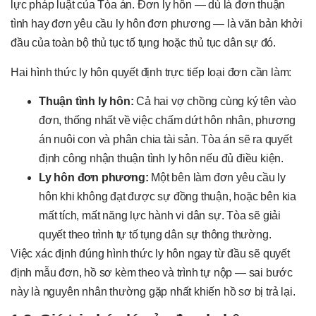
lực pháp luật của Tòa án. Đơn ly hôn — dù là đơn thuận
tình hay đơn yêu cầu ly hôn đơn phương — là văn bản khởi
đầu của toàn bộ thủ tục tố tụng hoặc thủ tục dân sự đó.
Hai hình thức ly hôn quyết định trực tiếp loại đơn cần làm:
Thuận tình ly hôn:
Cả hai vợ chồng cùng ký tên vào
đơn, thống nhất về việc chấm dứt hôn nhân, phương
án nuôi con và phân chia tài sản. Tòa án sẽ ra quyết
định công nhận thuận tình ly hôn nếu đủ điều kiện.
Ly hôn đơn phương:
Một bên làm đơn yêu cầu ly
hôn khi không đạt được sự đồng thuận, hoặc bên kia
mất tích, mất năng lực hành vi dân sự. Tòa sẽ giải
quyết theo trình tự tố tụng dân sự thông thường.
Việc xác định đúng hình thức ly hôn ngay từ đầu sẽ quyết
định mẫu đơn, hồ sơ kèm theo và trình tự nộp — sai bước
này là nguyên nhân thường gặp nhất khiến hồ sơ bị trả lại.