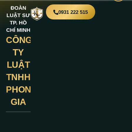
ĐOÀN
0931 222 515
LUẬT SƯ
TP. HỒ
CHÍ MINH
CÔNG
Liên
Hệ
TY
LUẬT
TNHH
PHONG
GIA