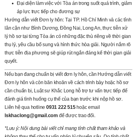
Đại diện làm việc với Tòa án trong suốt quá trình, giảm
áp lực trực tiếp cho đương sự
Hướng dẫn viết Đơn ly hôn: Tại TP. Hồ Chí Minh và các tỉnh
lân cận như Bình Dương, Đồng Nai, Long An, thực tiễn xử
lý hồ sơ tại từng Tòa án có những đặc thù riêng về thời gian
thụ lý, yêu cầu bổ sung và hình thức hòa giải. Người nắm rõ
thực tiễn địa phương sẽ giúp rút ngắn đáng kể thời gian giải
quyết.
Nếu bạn đang chuẩn bị viết đơn ly hôn, cần Hướng dẫn viết
Đơn ly hôn và còn băn khoăn về cách trình bày hoặc hồ sơ
cần chuẩn bị, Luật sư Khắc Long hỗ trợ tư vấn trực tiếp để
đánh giá tình huống cụ thể của bạn trước khi nộp hồ sơ.
Liên hệ qua hotline
0931 222 515
hoặc email
lskhaclong@gmail.com
để được trao đổi.
*Lưu ý: Nội dung bài viết chỉ mang tính chất tham khảo và
không thay thế cho tư vấn pháp lý chuyên sâu. Do tính chất