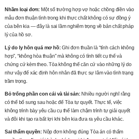
Nhầm loại đơn:
Một số trường hợp vợ hoặc chồng điền vào
mẫu đơn thuận tình trong khi thực chất không có sự đồng ý
của bên kia — đây là sai lầm nghiêm trọng về bản chất pháp
lý của hồ sơ.
Lý do ly hôn quá mơ hồ:
Ghi đơn thuần là “tính cách không
hợp”, “không hòa thuận” mà không có tình tiết cụ thể và
chứng cứ kèm theo. Tòa không thể căn cứ vào những lý do
như vậy để xác định hôn nhân đã thực sự lâm vào tình trạng
trầm trọng.
Bỏ trống phần con cái và tài sản:
Nhiều người nghĩ rằng
có thể bổ sung sau hoặc để Tòa tự quyết. Thực tế, việc
không trình bày yêu cầu cụ thể làm chậm trình tự giải quyết
và đôi khi tạo ra bất lợi khi bên kia đưa ra yêu cầu khác.
Sai thẩm quyền:
Nộp đơn không đúng Tòa án có thẩm