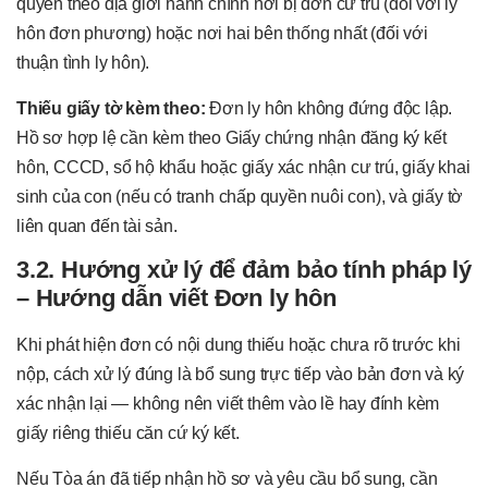
quyền theo địa giới hành chính nơi bị đơn cư trú (đối với ly
hôn đơn phương) hoặc nơi hai bên thống nhất (đối với
thuận tình ly hôn).
Thiếu giấy tờ kèm theo:
Đơn ly hôn không đứng độc lập.
Hồ sơ hợp lệ cần kèm theo Giấy chứng nhận đăng ký kết
hôn, CCCD, sổ hộ khẩu hoặc giấy xác nhận cư trú, giấy khai
sinh của con (nếu có tranh chấp quyền nuôi con), và giấy tờ
liên quan đến tài sản.
3.2. Hướng xử lý để đảm bảo tính pháp lý
– Hướng dẫn viết Đơn ly hôn
Khi phát hiện đơn có nội dung thiếu hoặc chưa rõ trước khi
nộp, cách xử lý đúng là bổ sung trực tiếp vào bản đơn và ký
xác nhận lại — không nên viết thêm vào lề hay đính kèm
giấy riêng thiếu căn cứ ký kết.
Nếu Tòa án đã tiếp nhận hồ sơ và yêu cầu bổ sung, cần