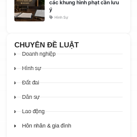
các khung hình phạt cần lưu
ý
Hình Sự
CHUYÊN ĐỀ LUẬT
Doanh nghiệp
Hình sự
Đất đai
Dân sự
Lao động
Hôn nhân & gia đình