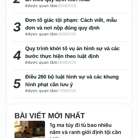
#được quan tâm
09/08/2026
Đơn tố giác tội phạm: Cách viết, mẫu
đơn và nơi nộp đúng quy định
#được quan tâm
08/08/2026
Quy trình khởi tố vụ án hình sự và các
bước thực hiện theo luật định
#được quan tâm
08/08/2026
Điều 260 bộ luật hình sự và các khung
hình phạt cần lưu ý
#được quan tâm
07/08/2026
BÀI VIẾT MỚI NHẤT
1g ma túy đi tù bao nhiêu
năm và ranh giới định tội cần