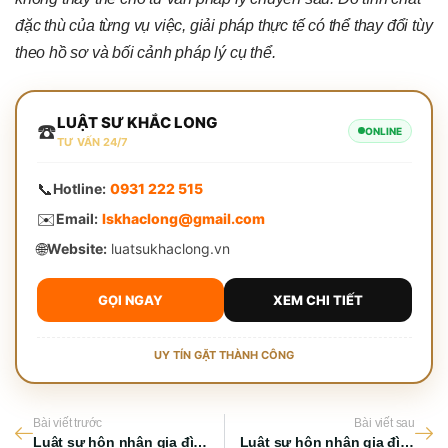
đặc thù của từng vụ việc, giải pháp thực tế có thể thay đổi tùy
theo hồ sơ và bối cảnh pháp lý cụ thể.
LUẬT SƯ KHẮC LONG
☎️
ONLINE
TƯ VẤN 24/7
📞
Hotline:
0931 222 515
✉️
Email:
lskhaclong@gmail.com
🌐
Website:
luatsukhaclong.vn
GỌI NGAY
XEM CHI TIẾT
UY TÍN GẶT THÀNH CÔNG
Bài viết trước
Bài viết sau
Luật sư hôn nhân gia đình tại TPHCM và những lưu ý pháp lý quan trọng
Luật sư hôn nhân gia đình: Giải đáp chi tiết các vấn đề pháp lý quan trọng