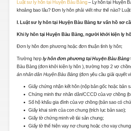
Luật sư ly hôn tại Huyện Bàu Bàng
– Ly hôn tại Huyện Bà
khoảng bao lâu? Đơn ly hôn phải viết như thế nào? Luật
I. Luật
sư ly hôn tại Huyện Bàu Bàng tư vấn
h
ồ sơ cầ
Khi ly hôn tại Huyện Bàu Bàng, người khởi
kiện ly h
Đơn ly hôn đơn phương hoặc đơn thuận tình ly hôn;
Trường hợp
ly hôn đơn phương tại Huyện Bàu Bàng
Bàu Bàng (đơn khởi kiện ly hôn ), trường hợp 2 vợ chồng
án
nhân dân
Huyện Bàu Bàng
(đơn yêu cầu giải quyết v
Giấy chứng nhận kết hôn (nộp bản gốc hoặc bản s
Chứng minh thư nhân dân/CCCD của vợ chồng (bả
Sổ hộ khẩu gia đình của vợ chồng (bản sao có ch
Giấy khai sinh của con chung (trích lục bản sao);
Giấy tờ chứng minh về tài sản chung;
Giấy tờ thể hiện vay nợ chung hoặc cho vay chung