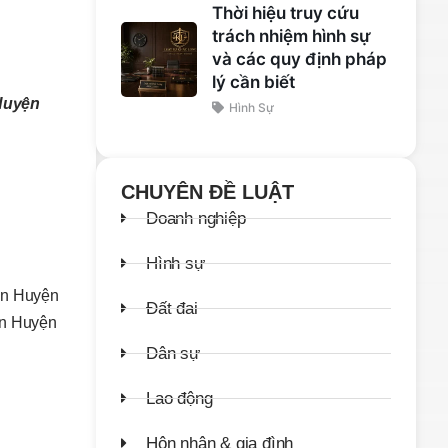
Thời hiệu truy cứu
trách nhiệm hình sự
và các quy định pháp
lý cần biết
 Huyện
Hình Sự
CHUYÊN ĐỀ LUẬT
Doanh nghiệp
Hình sự
 án Huyện
Đất đai
án Huyện
Dân sự
Lao động
Hôn nhân & gia đình