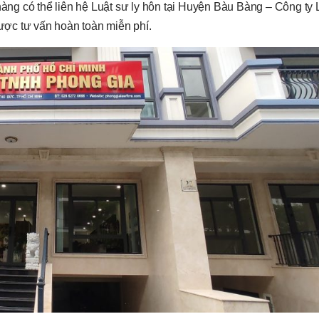
hàng có thể liên hệ Luật sư ly hôn tại Huyện Bàu Bàng – Công ty 
ược tư vấn hoàn toàn miễn phí.