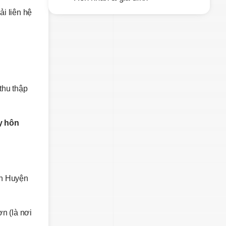
i liên hệ
thu thập
y hôn
hôn Huyện
ơn (là nơi