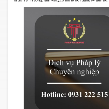
bị đơn sinh sống, làm việc),có thể là nơi đăng ký tạm tr