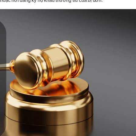
ú, hoặc nơi đăng ký hộ khẩu thường trú của bị đơn.