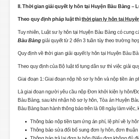
II. Thời gian giải quyết ly hôn tại Huyện Bàu Bàng
–
L
Theo quy định pháp luật thì
thời gian ly hôn tại Hu
Tuy nhiên, Luật sư ly hôn tại Huyện Bàu Bàng có cung 
Bàu Bàng
giải quyết từ 2 đến 3 tuần tùy theo trường hợ
Quy định về thời gian giải quyết ly hôn tại Huyện Bàu B
Theo quy định của Bộ luật tố tụng dân sự thì việc giải qu
Giai đoạn 1: Giai đoạn nộp hồ sơ ly hôn và nộp tiền án phí
Là giai đoạn người yêu cầu nộp Đơn khởi kiện ly hôn/Đơ
Bàu Bàng, sau khi nhận hồ sơ ly hôn, Tòa án Huyện Bà
Bàu Bàng ban hành thông báo trên là 08 ngày làm việc, 
Thông báo nộp tiền tạm ứng án phí, lệ phí về ly hôn
Thông báo sửa đổi bổ sung đơn ly hôn, đơn thuận t
Thông báo trả lại đơn ly hôn (Nếu đơn không đủ điề