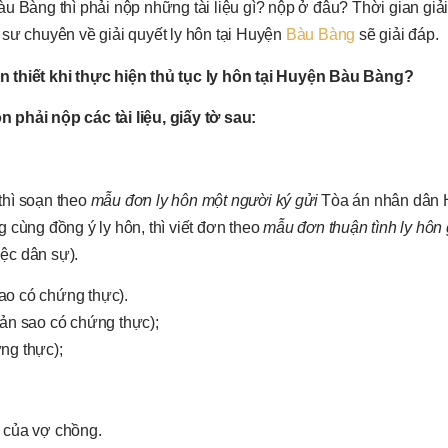
u Bàng thì phải nộp những tài liệu gì? nộp ở đâu? Thời gian giải
 sư chuyên về giải quyết ly hôn tại Huyện
Bàu Bàng
sẽ giải đáp.
n thiết khi thực hiện thủ tục ly hôn tại Huyện Bàu Bàng?
ôn
phải nộp các tài liệu, giấy tờ sau:
thì soạn theo
mẫu
đơn ly hôn
một người ký gửi
Tòa án nhân dân
 cùng đồng ý ly hôn, thì viết đơn theo
mẫu đơn thuận tình ly hôn
iệc dân sự).
ao có chứng thực).
n sao có chứng thực);
ứng thực);
 của vợ chồng.