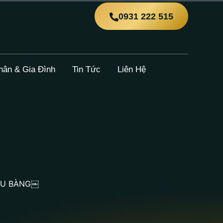
0931 222 515
hân & Gia Đình
Tin Tức
Liên Hệ
ÀU BÀNG￼