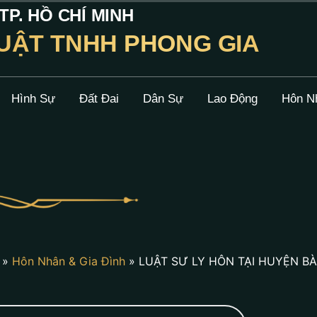
P. HỒ CHÍ MINH
UẬT TNHH PHONG GIA
Hình Sự
Đất Đai
Dân Sự
Lao Động
Hôn N
»
Hôn Nhân & Gia Đình
»
LUẬT SƯ LY HÔN TẠI HUYỆN B