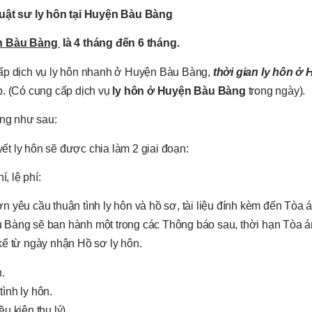
uật
sư ly hôn tại Huyện Bàu Bàng
yện Bàu Bàng
là 4 tháng đến 6 tháng.
cấp dịch vụ ly hôn nhanh ở Huyện Bàu Bàng,
thời gian ly hôn ở
p. (Có cung cấp dịch vụ
ly hôn ở Huyện Bàu Bàng
trong ngày).
àng như sau:
yết ly hôn sẽ được chia làm 2 giai đoạn:
, lệ phí:
n yêu cầu thuận tình ly hôn và hồ sơ, tài liệu đính kèm đến Tòa
u Bàng sẽ ban hành một trong các Thông báo sau, thời hạn Tòa 
kể từ ngày nhận Hồ sơ ly hôn.
.
ình ly hôn.
u kiện thụ lý)