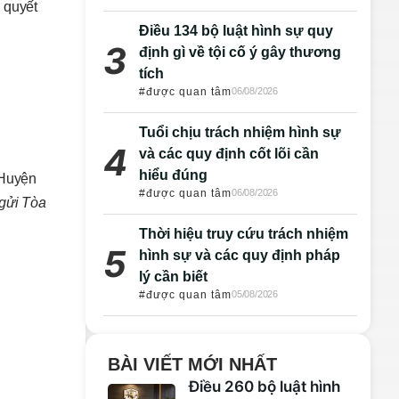
 quyết
Điều 134 bộ luật hình sự quy
định gì về tội cố ý gây thương
tích
#được quan tâm
06/08/2026
Tuổi chịu trách nhiệm hình sự
và các quy định cốt lõi cần
hiểu đúng
 Huyện
#được quan tâm
06/08/2026
 gửi Tòa
Thời hiệu truy cứu trách nhiệm
hình sự và các quy định pháp
lý cần biết
#được quan tâm
05/08/2026
BÀI VIẾT MỚI NHẤT
Điều 260 bộ luật hình