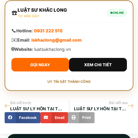
LUẬT SƯ KHẮC LONG
☎️
ONLINE
TƯ VẤN 24/7
📞
Hotline:
0931 222 515
✉️
Email:
lskhaclong@gmail.com
🌐
Website:
luatsukhaclong.vn
GỌI NGAY
XEM CHI TIẾT
UY TÍN GẶT THÀNH CÔNG
Bài viết trước
Bài viết sau
LUẬT SƯ LY HÔN TẠI TP DĨ AN
LUẬT SƯ LY HÔN TẠI THỊ XÃ TÂN UYÊN
Facebook
Email
Print