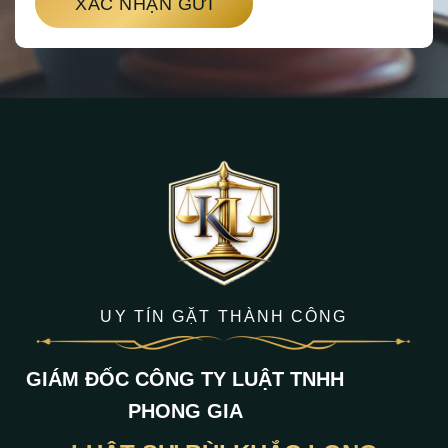
XÁC NHẬN GỬI
UY TÍN GẶT THÀNH CÔNG
GIÁM ĐỐC CÔNG TY LUẬT TNHH
PHONG GIA