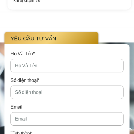
khi bị chậm trễ.
YÊU CẦU TƯ VẤN
Họ Và Tên*
Số điện thoại*
Email
Tỉnh thành