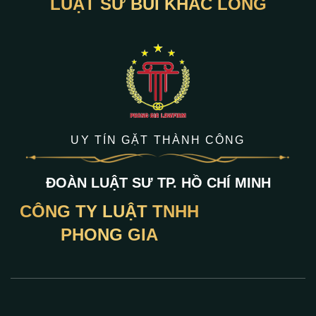
LUẬT SƯ BÙI KHẮC LONG
UY TÍN GẶT THÀNH CÔNG
ĐOÀN LUẬT SƯ TP. HỒ CHÍ MINH
CÔNG TY LUẬT TNHH
PHONG GIA