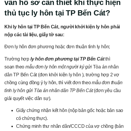
vấn
h
ồ sơ cần thiết khi thực hiện
thủ tục ly hôn tại TP Bến Cát?
Khi ly hôn tại TP Bến Cát, người khởi
kiện ly hôn
phải
nộp các tài liệu, giấy tờ sau:
Đơn ly hôn đơn phương hoặc đơn thuận tình ly hôn;
Trường hợp
ly hôn đơn phương tại TP Bến Cát
thì
soạn theo
mẫu
đơn ly hôn
một người ký gửi
Tòa án nhân
dân TP Bến Cát (đơn khởi kiện ly hôn ), trường hợp 2 vợ
chồng cùng đồng ý ly hôn, thì viết đơn theo
mẫu đơn thuận
tình ly hôn gửi Tòa án
nhân dân
TP Bến Cát
(đơn yêu cầu
giải quyết việc dân sự).
Giấy chứng nhận kết hôn (nộp bản gốc hoặc bản sao
có chứng thực).
Chứng minh thư nhân dân/CCCD của vợ chồng (bản