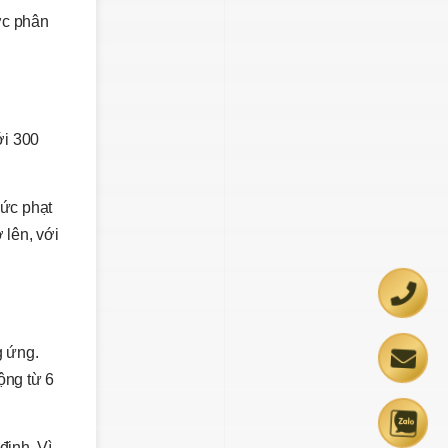
ợc phân
ới 300
mức phạt
 lên, với
g ứng.
ộng từ 6
định. Vì