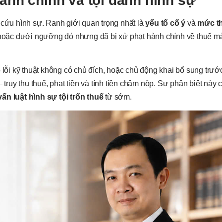
hành chính và tội danh hình sự
 cứu hình sự. Ranh giới quan trọng nhất là
yếu tố cố ý
và
mức th
— hoặc dưới ngưỡng đó nhưng đã bị xử phạt hành chính về thuế mà
 lỗi kỹ thuật không có chủ đích, hoặc chủ động khai bổ sung trướ
 truy thu thuế, phạt tiền và tính tiền chậm nộp. Sự phân biệt này 
vấn luật hình sự tội trốn thuế
từ sớm.