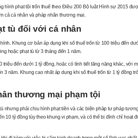
ng hình phạt tội trốn thuế theo Điều 200 Bộ luật Hình sự 2015 đư
ồm cả cá nhân và pháp nhân thương mại.
ạt tù đối với cá nhân
hính. Khung cơ bản áp dụng khi số thuế trốn từ 100 triệu đến dư
đồng hoặc phạt tù từ 3 tháng đến 1 năm.
 triệu đến dưới 1 tỷ đồng, hoặc có tình tiết tăng nặng khác, với 
ến 3 năm. Khung cao nhất áp dụng khi số thuế trốn từ 1 tỷ đồng trở
nhân thương mại phạm tội
tù nhưng phải chịu hình phạt tiền và các biện pháp tư pháp tươn
n 10 tỷ đồng tùy theo khung vi phạm, và có thể bị đình chỉ hoạt đ
khi đi kèm với việc bị cấm kinh doanh trong một số lĩnh vực nhất 