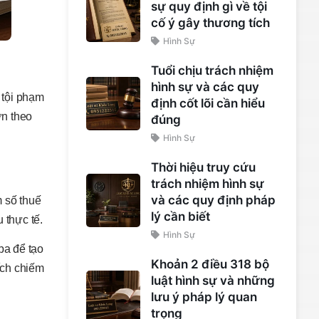
sự quy định gì về tội
cố ý gây thương tích
Hình Sự
Tuổi chịu trách nhiệm
hình sự và các quy
 tội phạm
định cốt lõi cần hiểu
ớn theo
đúng
Hình Sự
Thời hiệu truy cứu
trách nhiệm hình sự
và các quy định pháp
m số thuế
lý cần biết
 thực tế.
Hình Sự
ba để tạo
Khoản 2 điều 318 bộ
ích chiếm
luật hình sự và những
lưu ý pháp lý quan
trọng