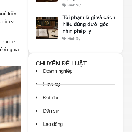
Hình Sự
uế trốn
.
Tội phạm là gì và cách
 còn vi
hiểu đúng dưới góc
nhìn pháp lý
Hình Sự
c khi cơ
có ý nghĩa
CHUYÊN ĐỀ LUẬT
Doanh nghiệp
Hình sự
Đất đai
Dân sự
Lao động