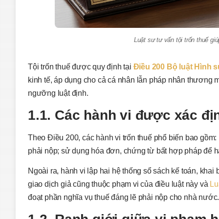
Luật sư tư vấn tội trốn thuế g
Tội trốn thuế được quy định tại
Điều 200 Bộ luật Hình 
kinh tế, áp dụng cho cả cá nhân lẫn pháp nhân thương mại 
ngưỡng luật định.
1.1. Các hành vi được xác địn
Theo Điều 200, các hành vi trốn thuế phổ biến bao gồm: 
phải nộp; sử dụng hóa đơn, chứng từ bất hợp pháp để hạ
Ngoài ra, hành vi lập hai hệ thống sổ sách kế toán, khai
giao dịch giả cũng thuộc phạm vi của điều luật này và
Lu
đoạt phần nghĩa vụ thuế đáng lẽ phải nộp cho nhà nước