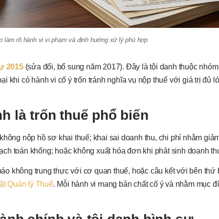
iúp làm rõ hành vi vi phạm và định hướng xử lý phù hợp
sự 2015
(sửa đổi, bổ sung năm 2017). Đây là tội danh thuộc nhóm
khi có hành vi cố ý trốn tránh nghĩa vụ nộp thuế với giá trị đủ l
h là trốn thuế phổ biến
không nộp hồ sơ khai thuế; khai sai doanh thu, chi phí nhằm giả
ch toán khống; hoặc không xuất hóa đơn khi phát sinh doanh thu
 báo không trung thực với cơ quan thuế, hoặc câu kết với bên thứ 
ật Quản lý Thuế
. Mỗi hành vi mang bản chất cố ý và nhằm mục đ
.