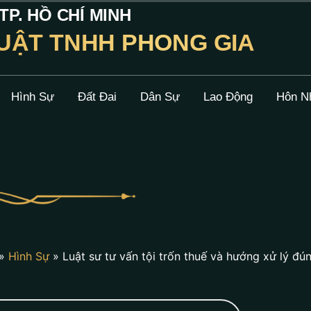
P. HỒ CHÍ MINH
UẬT TNHH PHONG GIA
Hình Sự
Đất Đai
Dân Sự
Lao Động
Hôn N
»
Hình Sự
»
Luật sư tư vấn tội trốn thuế và hướng xử lý đú