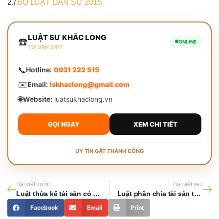
2./
BỘ LUẬT DÂN SỰ 2015
LUẬT SƯ KHẮC LONG
☎️
ONLINE
TƯ VẤN 24/7
📞
Hotline:
0931 222 515
✉️
Email:
lskhaclong@gmail.com
🌐
Website:
luatsukhaclong.vn
GỌI NGAY
XEM CHI TIẾT
UY TÍN GẶT THÀNH CÔNG
Bài viết trước
Bài viết sau
Luật thừa kế tài sản có di chúc quy định như thế nào?
Luật phân chia tài sản thừa kế quy định thế nào?
Facebook
Email
Print