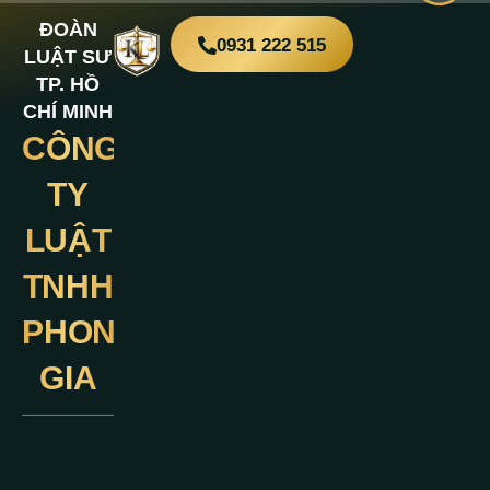
ĐOÀN
0931 222 515
LUẬT SƯ
TP. HỒ
CHÍ MINH
CÔNG
Liên
Hệ
TY
LUẬT
TNHH
PHONG
GIA