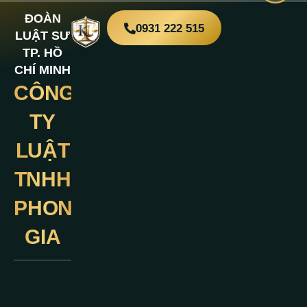
ĐOÀN
0931 222 515
LUẬT SƯ
TP. HỒ
CHÍ MINH
CÔNG
Liên
Hệ
TY
LUẬT
TNHH
PHONG
GIA