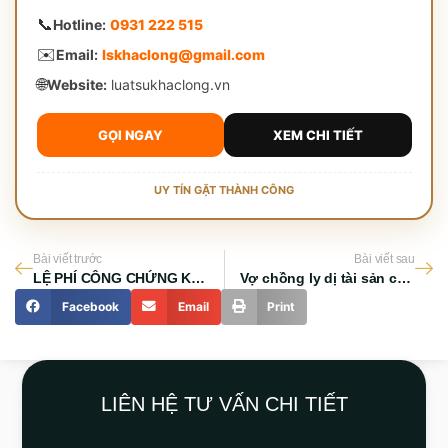
📞
Hotline:
0931 222 515
✉️
Email:
lskhaclong@gmail.com
🌐
Website:
luatsukhaclong.vn
GỌI NGAY
XEM CHI TIẾT
UY TÍN GẶT THÀNH CÔNG
Bài viết trước
Bài viết sau
LỆ PHÍ CÔNG CHỨNG KHAI NHẬN DI SẢN THỪA KẾ LÀ BAO NHIÊU?
Vợ chồng ly dị tài sản chia như thế nào? [Giải Đáp]
Facebook
Email
Print
LIÊN HỆ TƯ VẤN CHI TIẾT