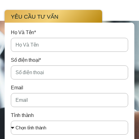
YÊU CẦU TƯ VẤN
Họ Và Tên*
Số điện thoại*
Email
Tỉnh thành