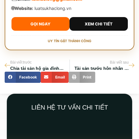
🌐
Website:
luatsukhaclong.vn
GỌI NGAY
XEM CHI TIẾT
UY TÍN GẶT THÀNH CÔNG
Bài viết trước
Bài viết sau
Chia tài sản hộ gia đình khi ly hôn thực hiện thế nào ?
Tài sản trước hôn nhân có bị chia không khi ly hôn?
Facebook
Email
Print
LIÊN HỆ TƯ VẤN CHI TIẾT