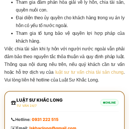
Tham gia đàm phán hòa giải về ly hôn, chia tài sản,
quyền nuôi con.
Đại diện theo ủy quyền cho khách hàng trong vụ án ly
hôn có yếu tố nước ngoài.
Tham gia tố tụng bảo vệ quyền lợi hợp pháp của
khách hàng.
Việc chia tài sản khi ly hôn với người nước ngoài vẫn phải
đảm bảo theo nguyên tắc thỏa thuận và quy định pháp luật.
Thông qua nội dung nêu trên, nếu quý khách cần tư vấn
hoặc hỗ trợ dịch vụ của
luật sư tư vấn chia tài sản chung
.
Vui lòng liên hệ hotline của Luật Sư Khắc Long.
LUẬT SƯ KHẮC LONG
☎️
ONLINE
TƯ VẤN 24/7
📞
Hotline:
0931 222 515
✉️
Email:
lskhaclong@gmail.com