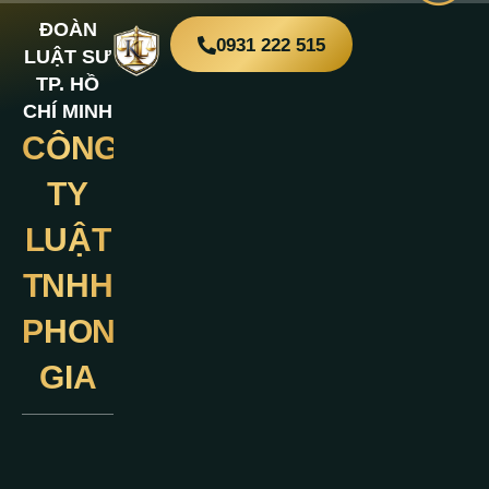
ĐOÀN
0931 222 515
LUẬT SƯ
TP. HỒ
CHÍ MINH
CÔNG
Liên
Hệ
TY
LUẬT
TNHH
PHONG
GIA