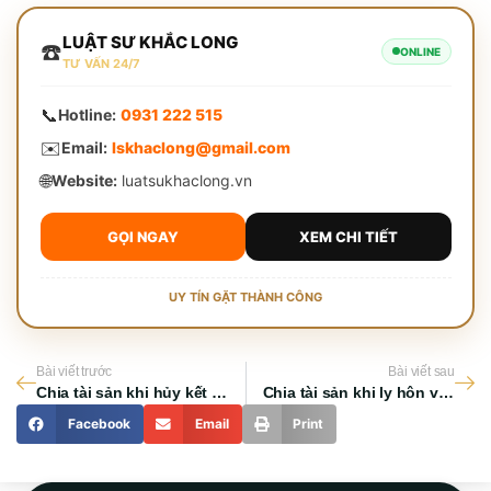
LUẬT SƯ KHẮC LONG
☎️
ONLINE
TƯ VẤN 24/7
📞
Hotline:
0931 222 515
✉️
Email:
lskhaclong@gmail.com
🌐
Website:
luatsukhaclong.vn
GỌI NGAY
XEM CHI TIẾT
UY TÍN GẶT THÀNH CÔNG
Bài viết trước
Bài viết sau
Chia tài sản khi hủy kết hôn trái pháp luật giải quyết thế nào?
Chia tài sản khi ly hôn với người nước ngoài
Facebook
Email
Print