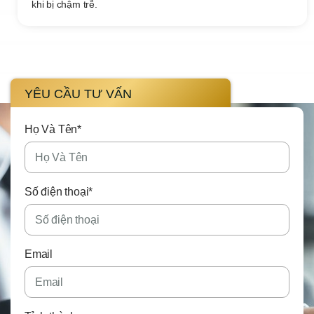
khi bị chậm trễ.
YÊU CẦU TƯ VẤN
Họ Và Tên*
Số điện thoại*
Email