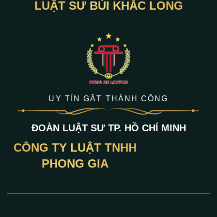
LUẬT SƯ BÙI KHẮC LONG
UY TÍN GẶT THÀNH CÔNG
ĐOÀN LUẬT SƯ TP. HỒ CHÍ MINH
CÔNG TY LUẬT TNHH
PHONG GIA