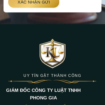
XÁC NHẬN GỬI
UY TÍN GẶT THÀNH CÔNG
GIÁM ĐỐC CÔNG TY LUẬT TNHH
PHONG GIA