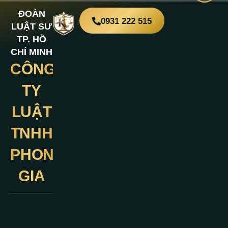
ĐOÀN
0931 222 515
LUẬT SƯ
TP. HỒ
CHÍ MINH
CÔNG
Liên
Hệ
TY
LUẬT
TNHH
PHONG
GIA