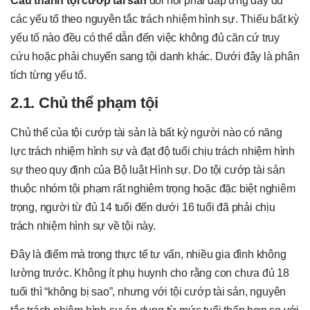
Cấu thành tội cướp tài sản
đòi hỏi phải đáp ứng đầy đủ
các yếu tố theo nguyên tắc trách nhiệm hình sự. Thiếu bất kỳ
yếu tố nào đều có thể dẫn đến việc không đủ căn cứ truy
cứu hoặc phải chuyển sang tội danh khác. Dưới đây là phân
tích từng yếu tố.
2.1. Chủ thể phạm tội
Chủ thể của tội cướp tài sản là bất kỳ người nào có năng
lực trách nhiệm hình sự và đạt độ tuổi chịu trách nhiệm hình
sự theo quy định của Bộ luật Hình sự. Do tội cướp tài sản
thuộc nhóm tội phạm rất nghiêm trọng hoặc đặc biệt nghiêm
trọng, người từ đủ 14 tuổi đến dưới 16 tuổi đã phải chịu
trách nhiệm hình sự về tội này.
Đây là điểm mà trong thực tế tư vấn, nhiều gia đình không
lường trước. Không ít phụ huynh cho rằng con chưa đủ 18
tuổi thì “không bị sao”, nhưng với tội cướp tài sản, nguyên