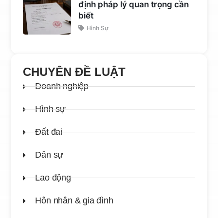
định pháp lý quan trọng cần
biết
Hình Sự
CHUYÊN ĐỀ LUẬT
Doanh nghiệp
Hình sự
Đất đai
Dân sự
Lao động
Hôn nhân & gia đình