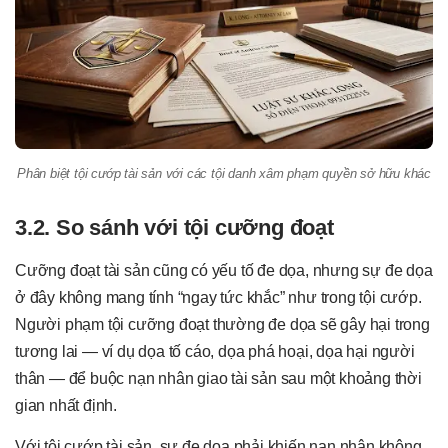
Phân biệt tội cướp tài sản với các tội danh xâm phạm quyền sở hữu khác
3.2. So sánh với tội cưỡng đoạt
Cưỡng đoạt tài sản cũng có yếu tố đe dọa, nhưng sự đe dọa
ở đây không mang tính “ngay tức khắc” như trong tội cướp.
Người phạm tội cưỡng đoạt thường đe dọa sẽ gây hại trong
tương lai — ví dụ dọa tố cáo, dọa phá hoại, dọa hại người
thân — để buộc nạn nhân giao tài sản sau một khoảng thời
gian nhất định.
Với tội cướp tài sản, sự đe dọa phải khiến nạn nhân không