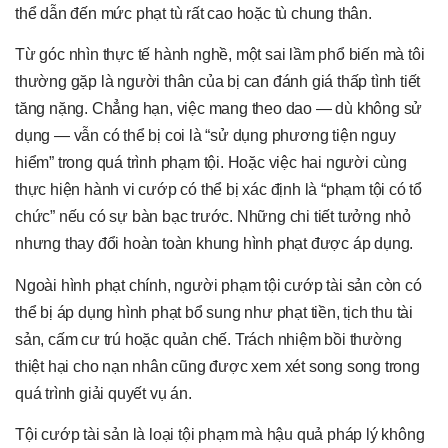
thể dẫn đến mức phạt tù rất cao hoặc tù chung thân.
Từ góc nhìn thực tế hành nghề, một sai lầm phổ biến mà tôi
thường gặp là người thân của bị can đánh giá thấp tình tiết
tăng nặng. Chẳng hạn, việc mang theo dao — dù không sử
dụng — vẫn có thể bị coi là “sử dụng phương tiện nguy
hiểm” trong quá trình phạm tội. Hoặc việc hai người cùng
thực hiện hành vi cướp có thể bị xác định là “phạm tội có tổ
chức” nếu có sự bàn bạc trước. Những chi tiết tưởng nhỏ
nhưng thay đổi hoàn toàn khung hình phạt được áp dụng.
Ngoài hình phạt chính, người phạm tội cướp tài sản còn có
thể bị áp dụng hình phạt bổ sung như phạt tiền, tịch thu tài
sản, cấm cư trú hoặc quản chế. Trách nhiệm bồi thường
thiệt hại cho nạn nhân cũng được xem xét song song trong
quá trình giải quyết vụ án.
Tội cướp tài sản là loại tội phạm mà hậu quả pháp lý không