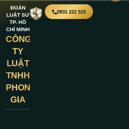
ĐOÀN
0931 222 515
LUẬT SƯ
TP. HỒ
CHÍ MINH
CÔNG
Liên
Hệ
TY
LUẬT
TNHH
PHONG
GIA