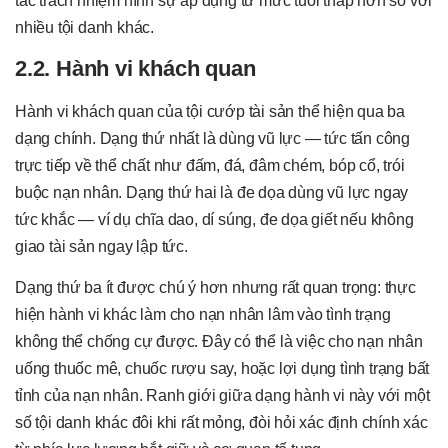
tắc trách nhiệm hình sự áp dụng từ mức tuổi thấp hơn so với
nhiều tội danh khác.
2.2. Hành vi khách quan
Hành vi khách quan của tội cướp tài sản thể hiện qua ba
dạng chính. Dạng thứ nhất là dùng vũ lực — tức tấn công
trực tiếp về thể chất như đấm, đá, đâm chém, bóp cổ, trói
buộc nạn nhân. Dạng thứ hai là đe dọa dùng vũ lực ngay
tức khắc — ví dụ chĩa dao, dí súng, đe dọa giết nếu không
giao tài sản ngay lập tức.
Dạng thứ ba ít được chú ý hơn nhưng rất quan trọng: thực
hiện hành vi khác làm cho nạn nhân lâm vào tình trạng
không thể chống cự được. Đây có thể là việc cho nạn nhân
uống thuốc mê, chuốc rượu say, hoặc lợi dụng tình trạng bất
tỉnh của nạn nhân. Ranh giới giữa dạng hành vi này với một
số tội danh khác đôi khi rất mỏng, đòi hỏi xác định chính xác