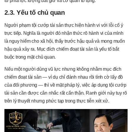
từ phía lực lượng bắt giữ và cơ quan tố tụng.
2.3. Yếu tố chủ quan
Người phạm tội cướp tài sản thực hiện hành vi với lỗi cố ý
trực tiếp. Nghĩa là người đó nhận thức rõ hành vi của mình
là nguy hiểm cho xã hội, thấy trước hậu quả và mong muốn
hậu quả xảy ra. Mục đích chiếm đoạt tài sản là yếu tố bắt
buộc trong mặt chủ quan.
Nếu một người dùng vũ lực nhưng không nhằm mục đích
chiếm đoạt tài sản — ví dụ chỉ đánh nhau rồi tình cờ lấy đồ
của đối phương — thì về mặt pháp lý, việc áp dụng tội cướp
tài sản cần được cân nhắc rất cẩn thận. Ranh giới này tuy rõ
trên lý thuyết nhưng phức tạp trong thực tiễn xét xử.