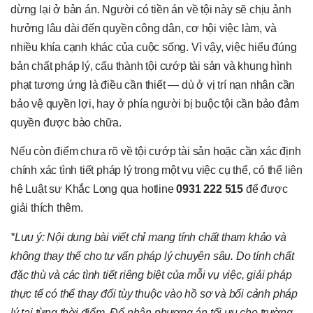
dừng lại ở bản án. Người có tiền án về tội này sẽ chịu ảnh
hưởng lâu dài đến quyền công dân, cơ hội việc làm, và
nhiều khía cạnh khác của cuộc sống. Vì vậy, việc hiểu đúng
bản chất pháp lý, cấu thành tội cướp tài sản và khung hình
phạt tương ứng là điều cần thiết — dù ở vị trí nạn nhân cần
bảo vệ quyền lợi, hay ở phía người bị buộc tội cần bảo đảm
quyền được bào chữa.
Nếu còn điểm chưa rõ về tội cướp tài sản hoặc cần xác định
chính xác tình tiết pháp lý trong một vụ việc cụ thể, có thể liên
hệ Luật sư Khắc Long qua hotline
0931 222 515
để được
giải thích thêm.
*Lưu ý: Nội dung bài viết chỉ mang tính chất tham khảo và
không thay thế cho tư vấn pháp lý chuyên sâu. Do tính chất
đặc thù và các tình tiết riêng biệt của mỗi vụ việc, giải pháp
thực tế có thể thay đổi tùy thuộc vào hồ sơ và bối cảnh pháp
lý tại từng thời điểm. Để nhận phương án tối ưu cho trường