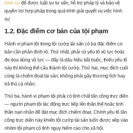
hình sự
để được luật sư tư vấn, hỗ trợ pháp lý và bảo vệ
quyền lợi hợp pháp trong quá trình giải quyết vụ việc hình
sự
1.2. Đặc điểm cơ bản của tội phạm
Hành vi phạm tội trong tội cướp tài sản có ba đặc điểm cơ
bản cần phân định rõ. Thứ nhất, phải có yếu tố vũ lực hoặc
đe dọa dùng vũ lực — đây là dấu hiệu bắt buộc, thiếu yếu tố
này thì không thể cấu thành tội cướp. Thứ hai, mục đích cuối
cùng là chiếm đoạt tài sản, không phải gây thương tích hay
trả thù cá nhân.
Thứ ba, hành vi phạm tội phải có tính chất tấn công trực diện
— người phạm tội tác động trực tiếp lên thân thể hoặc tinh
thần nạn nhân để đạt mục đích chiếm đoạt. Chính yếu tố tấn
công trực diện này khiến tội cướp tài sản luôn được xếp vào
nhóm tội phạm có tính nguy hiểm cao cho xã hội.