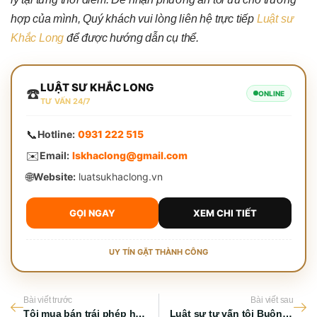
hợp của mình, Quý khách vui lòng liên hệ trực tiếp
Luật sư
Khắc Long
để được hướng dẫn cụ thể.
LUẬT SƯ KHẮC LONG
☎️
ONLINE
TƯ VẤN 24/7
📞
Hotline:
0931 222 515
✉️
Email:
lskhaclong@gmail.com
🌐
Website:
luatsukhaclong.vn
GỌI NGAY
XEM CHI TIẾT
UY TÍN GẶT THÀNH CÔNG
Bài viết trước
Bài viết sau
Tội mua bán trái phép hóa đơn: Bản chất pháp lý và điều cần biết
Luật sư tư vấn tội Buôn lậu: Bản chất pháp lý và giải pháp chuyên nghiệp