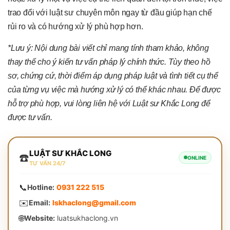
trao đổi với luật sư chuyên môn ngay từ đầu giúp hạn chế
rủi ro và có hướng xử lý phù hợp hơn.
*Lưu ý: Nội dung bài viết chỉ mang tính tham khảo, không
thay thế cho ý kiến tư vấn pháp lý chính thức. Tùy theo hồ
sơ, chứng cứ, thời điểm áp dụng pháp luật và tình tiết cụ thể
của từng vụ việc mà hướng xử lý có thể khác nhau. Để được
hỗ trợ phù hợp, vui lòng liên hệ với Luật sư Khắc Long để
được tư vấn.
LUẬT SƯ KHẮC LONG
☎️
ONLINE
TƯ VẤN 24/7
📞
Hotline:
0931 222 515
✉️
Email:
lskhaclong@gmail.com
🌐
Website:
luatsukhaclong.vn