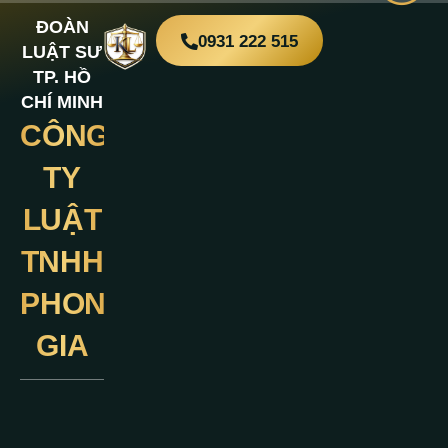
ĐOÀN
0931 222 515
LUẬT SƯ
TP. HỒ
CHÍ MINH
CÔNG
Liên
Hệ
TY
LUẬT
TNHH
PHONG
GIA