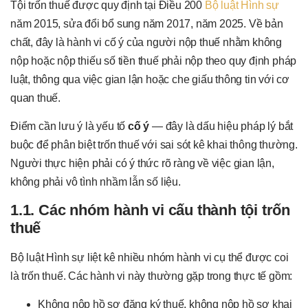
Tội trốn thuế được quy định tại Điều 200
Bộ luật Hình sự
năm 2015, sửa đổi bổ sung năm 2017, năm 2025. Về bản
chất, đây là hành vi cố ý của người nộp thuế nhằm không
nộp hoặc nộp thiếu số tiền thuế phải nộp theo quy định pháp
luật, thông qua việc gian lận hoặc che giấu thông tin với cơ
quan thuế.
Điểm cần lưu ý là yếu tố
cố ý
— đây là dấu hiệu pháp lý bắt
buộc để phân biệt trốn thuế với sai sót kê khai thông thường.
Người thực hiện phải có ý thức rõ ràng về việc gian lận,
không phải vô tình nhầm lẫn số liệu.
1.1. Các nhóm hành vi cấu thành tội trốn
thuế
Bộ luật Hình sự liệt kê nhiều nhóm hành vi cụ thể được coi
là trốn thuế. Các hành vi này thường gặp trong thực tế gồm:
Không nộp hồ sơ đăng ký thuế, không nộp hồ sơ khai