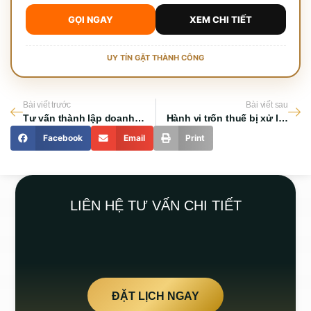
GỌI NGAY
XEM CHI TIẾT
UY TÍN GẶT THÀNH CÔNG
Bài viết trước
Bài viết sau
Tư vấn thành lập doanh nghiệp tại TPHCM: Những lưu ý pháp lý quan trọng
Hành vi trốn thuế bị xử lý hình sự: Quy định và các mức phạt cần biết
Facebook
Email
Print
LIÊN HỆ TƯ VẤN CHI TIẾT
ĐẶT LỊCH NGAY