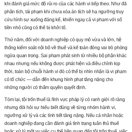
khi đánh giá mức độ rủi ro của các hành vi tiếp theo. Như đã
phân tích, tái phạm khi chưa xóa án tích sẽ hạ ngưỡng truy
cứu hình sự xuống đáng kể, khiến ngay cả vi phạm với số
tiền nhỏ cũng có thể bị khởi tố.
Thứ năm, đối với doanh nghiệp có quy mô vừa và lớn, hệ
thống kiểm soát nội bộ về thuế và kế toán đóng vai trò phòng
ngừa quan trọng. Sai phạm phát sinh từ nhiều bộ phận khác
nhau nhưng nếu không được phát hiện và điều chỉnh kịp
thời, toàn bộ chuỗi hành vi đó có thể bị nhìn nhận là vi phạm
có tổ chức — dẫn đến khung hình phạt tăng nặng cho
những người có thẩm quyền quyết định.
Tóm lại, tội trốn thuế là lĩnh vực pháp lý có ranh giới rõ ràng
nhưng đòi hỏi sự hiểu biết đúng về từng nhóm hành vi,
ngưỡng xử lý và các tình tiết tăng nặng. Nếu cá nhân hoặc
doanh nghiệp đang cần đánh giá tình trạng tuân thủ thuế
hoặc xử lý một vụ việc cụ thể liên quan đến tội trốn thuế, việc