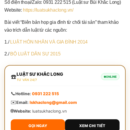
Số điện thoại/Zalo: 0931 222 515 (Luật sư Bùi Khắc Long)
Website:
https://luatsukhaclong.vn/
Bài viết “Biên bản họp gia đình từ chối tài sản” tham khảo
vào trích dẫn luật từ các nguồn:
1./
LUẬT HÔN NHÂN VÀ GIA ĐÌNH 2014
2./
BỘ LUẬT DÂN SỰ 2015
LUẬT SƯ KHẮC LONG
☎️
ONLINE
TƯ VẤN 24/7
📞
Hotline:
0931 222 515
✉️
Email:
lskhaclong@gmail.com
🌐
Website:
luatsukhaclong.vn
GỌI NGAY
XEM CHI TIẾT