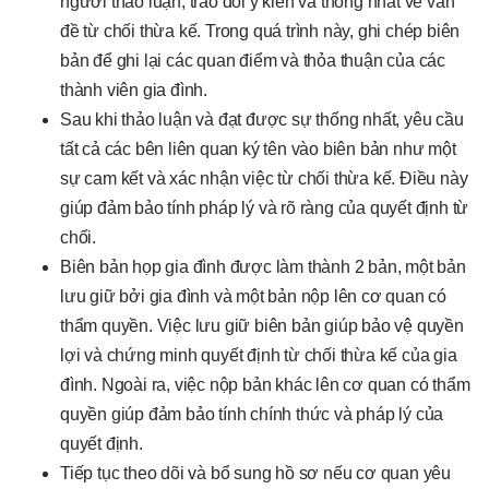
người thảo luận, trao đổi ý kiến và thống nhất về vấn
đề từ chối thừa kế. Trong quá trình này, ghi chép biên
bản để ghi lại các quan điểm và thỏa thuận của các
thành viên gia đình.
Sau khi thảo luận và đạt được sự thống nhất, yêu cầu
tất cả các bên liên quan ký tên vào biên bản như một
sự cam kết và xác nhận việc từ chối thừa kế. Điều này
giúp đảm bảo tính pháp lý và rõ ràng của quyết định từ
chối.
Biên bản họp gia đình được làm thành 2 bản, một bản
lưu giữ bởi gia đình và một bản nộp lên cơ quan có
thẩm quyền. Việc lưu giữ biên bản giúp bảo vệ quyền
lợi và chứng minh quyết định từ chối thừa kế của gia
đình. Ngoài ra, việc nộp bản khác lên cơ quan có thẩm
quyền giúp đảm bảo tính chính thức và pháp lý của
quyết định.
Tiếp tục theo dõi và bổ sung hồ sơ nếu cơ quan yêu