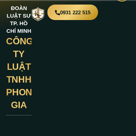
ĐOÀN
0931 222 515
LUẬT SƯ
TP. HỒ
CHÍ MINH
CÔNG
Liên
Hệ
TY
LUẬT
TNHH
PHONG
GIA