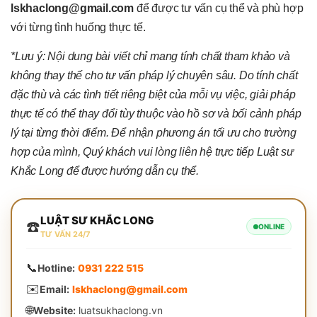
lskhaclong@gmail.com
để được tư vấn cụ thể và phù hợp
với từng tình huống thực tế.
*Lưu ý: Nội dung bài viết chỉ mang tính chất tham khảo và
không thay thế cho tư vấn pháp lý chuyên sâu. Do tính chất
đặc thù và các tình tiết riêng biệt của mỗi vụ việc, giải pháp
thực tế có thể thay đổi tùy thuộc vào hồ sơ và bối cảnh pháp
lý tại từng thời điểm. Để nhận phương án tối ưu cho trường
hợp của mình, Quý khách vui lòng liên hệ trực tiếp Luật sư
Khắc Long để được hướng dẫn cụ thể.
LUẬT SƯ KHẮC LONG
☎️
ONLINE
TƯ VẤN 24/7
📞
Hotline:
0931 222 515
✉️
Email:
lskhaclong@gmail.com
🌐
Website:
luatsukhaclong.vn