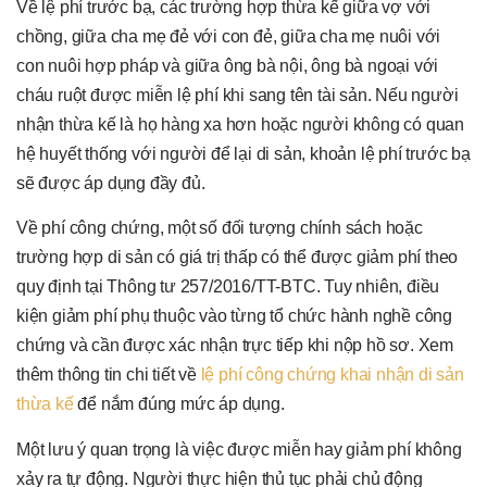
Về lệ phí trước bạ, các trường hợp thừa kế giữa vợ với
chồng, giữa cha mẹ đẻ với con đẻ, giữa cha mẹ nuôi với
con nuôi hợp pháp và giữa ông bà nội, ông bà ngoại với
cháu ruột được miễn lệ phí khi sang tên tài sản. Nếu người
nhận thừa kế là họ hàng xa hơn hoặc người không có quan
hệ huyết thống với người để lại di sản, khoản lệ phí trước bạ
sẽ được áp dụng đầy đủ.
Về phí công chứng, một số đối tượng chính sách hoặc
trường hợp di sản có giá trị thấp có thể được giảm phí theo
quy định tại Thông tư 257/2016/TT-BTC. Tuy nhiên, điều
kiện giảm phí phụ thuộc vào từng tổ chức hành nghề công
chứng và cần được xác nhận trực tiếp khi nộp hồ sơ. Xem
thêm thông tin chi tiết về
lệ phí công chứng khai nhận di sản
thừa kế
để nắm đúng mức áp dụng.
Một lưu ý quan trọng là việc được miễn hay giảm phí không
xảy ra tự động. Người thực hiện thủ tục phải chủ động