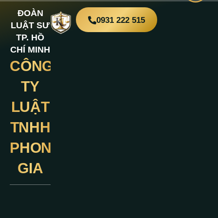
ĐOÀN
0931 222 515
LUẬT SƯ
TP. HỒ
CHÍ MINH
CÔNG
Liên
Hệ
TY
LUẬT
TNHH
PHONG
GIA