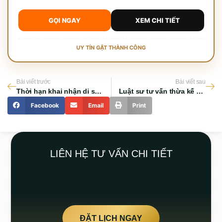
GỌI NGAY
XEM CHI TIẾT
UY TÍN GẶT THÀNH CÔNG
Bài viết trước
Bài viết sau
Thời hạn khai nhận di sản thừa kế và những quy định quan trọng
Luật sư tư vấn thừa kế và những lưu ý pháp lý quan trọng
Facebook
Email
Print
LIÊN HỆ TƯ VẤN CHI TIẾT
ĐẶT LỊCH NGAY