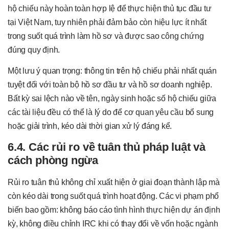
hộ chiếu này hoàn toàn hợp lệ để thực hiện thủ tục đầu tư
tại Việt Nam, tuy nhiên phải đảm bảo còn hiệu lực ít nhất
trong suốt quá trình làm hồ sơ và được sao công chứng
đúng quy định.
Một lưu ý quan trọng: thông tin trên hộ chiếu phải nhất quán
tuyệt đối với toàn bộ hồ sơ đầu tư và hồ sơ doanh nghiệp.
Bất kỳ sai lệch nào về tên, ngày sinh hoặc số hộ chiếu giữa
các tài liệu đều có thể là lý do để cơ quan yêu cầu bổ sung
hoặc giải trình, kéo dài thời gian xử lý đáng kể.
6.4. Các rủi ro về tuân thủ pháp luật và
cách phòng ngừa
Rủi ro tuân thủ không chỉ xuất hiện ở giai đoạn thành lập mà
còn kéo dài trong suốt quá trình hoạt động. Các vi phạm phổ
biến bao gồm: không báo cáo tình hình thực hiện dự án định
kỳ, không điều chỉnh IRC khi có thay đổi về vốn hoặc ngành