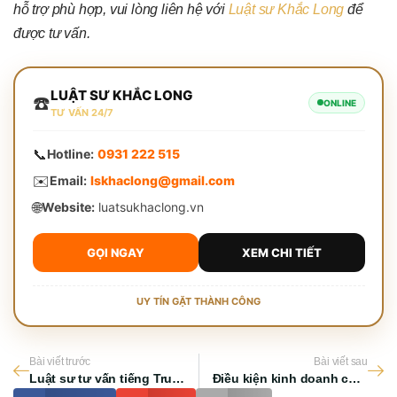
hỗ trợ phù hợp, vui lòng liên hệ với
Luật sư Khắc Long
để
được tư vấn.
LUẬT SƯ KHẮC LONG
☎️
ONLINE
TƯ VẤN 24/7
📞
Hotline:
0931 222 515
✉️
Email:
lskhaclong@gmail.com
🌐
Website:
luatsukhaclong.vn
GỌI NGAY
XEM CHI TIẾT
UY TÍN GẶT THÀNH CÔNG
Bài viết trước
Bài viết sau
Luật sư tư vấn tiếng Trung tại TP HCM: Giải pháp pháp lý toàn diện 2026
Điều kiện kinh doanh cho nhà đầu tư Trung Quốc tại Việt Nam 2026