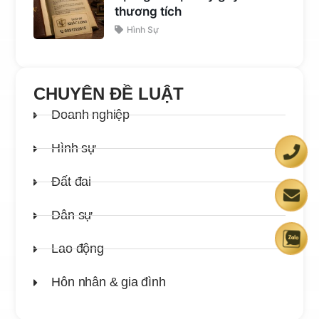
thương tích
Hình Sự
CHUYÊN ĐỀ LUẬT
Doanh nghiệp
Hình sự
Đất đai
Dân sự
Lao động
Hôn nhân & gia đình