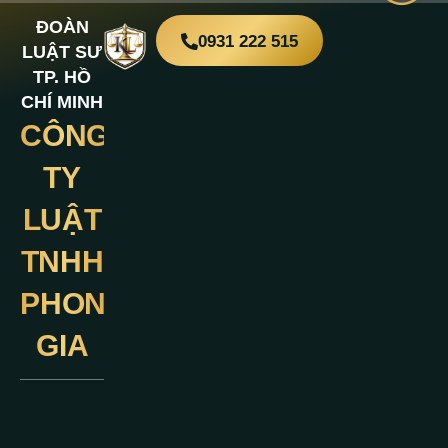
ĐOÀN
0931 222 515
LUẬT SƯ
TP. HỒ
CHÍ MINH
CÔNG
Liên
Hệ
TY
LUẬT
TNHH
PHONG
GIA