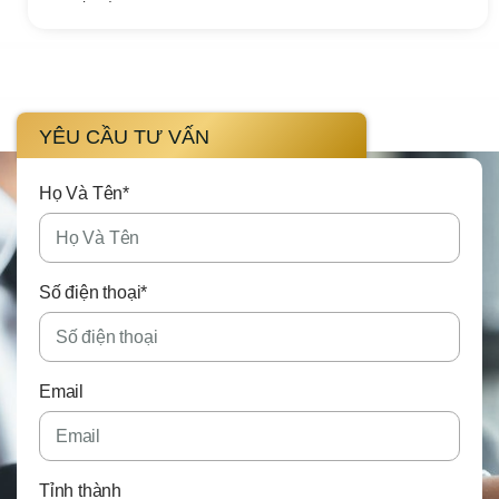
YÊU CẦU TƯ VẤN
Họ Và Tên*
Số điện thoại*
Email
Tỉnh thành