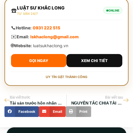
LUẬT SƯ KHẮC LONG
☎️
ONLINE
TƯ VẤN 24/7
📞
Hotline:
0931 222 515
✉️
Email:
lskhaclong@gmail.com
🌐
Website:
luatsukhaclong.vn
GỌI NGAY
XEM CHI TIẾT
UY TÍN GẶT THÀNH CÔNG
Bài viết trước
Bài viết sau
Tài sản trước hôn nhân là gì theo quy định 2023
NGUYÊN TẮC CHIA TÀI SẢN KHI LY HÔN CỦA VỢ CHỒNG
Facebook
Email
Print