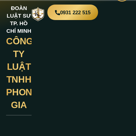
ĐOÀN
0931 222 515
LUẬT SƯ
TP. HỒ
CHÍ MINH
CÔNG
Liên
Hệ
TY
LUẬT
TNHH
PHONG
GIA