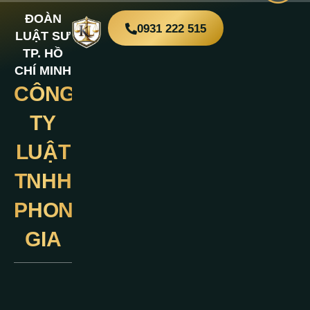
ĐOÀN
0931 222 515
LUẬT SƯ
TP. HỒ
CHÍ MINH
CÔNG
Liên
Hệ
TY
LUẬT
TNHH
PHONG
GIA