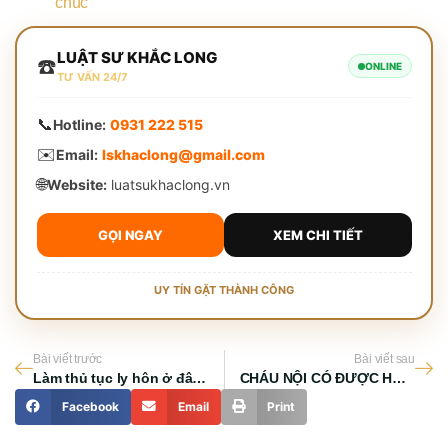
chúc
LUẬT SƯ KHẮC LONG
☎️
ONLINE
TƯ VẤN 24/7
📞
Hotline:
0931 222 515
✉️
Email:
lskhaclong@gmail.com
🌐
Website:
luatsukhaclong.vn
GỌI NGAY
XEM CHI TIẾT
UY TÍN GẶT THÀNH CÔNG
Bài viết trước
Bài viết sau
Làm thủ tục ly hôn ở đâu? Cần những giấy tờ gì?
CHÁU NỘI CÓ ĐƯỢC HƯỞNG THỪA KẾ KHÔNG?
Facebook
Email
Print