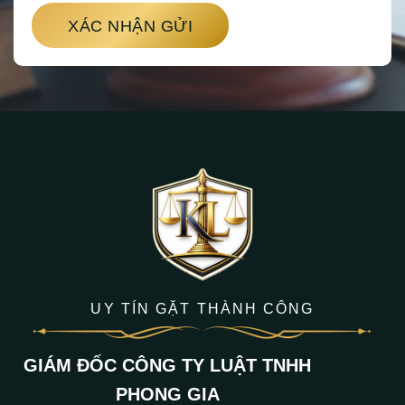
XÁC NHẬN GỬI
UY TÍN GẶT THÀNH CÔNG
GIÁM ĐỐC CÔNG TY LUẬT TNHH
PHONG GIA